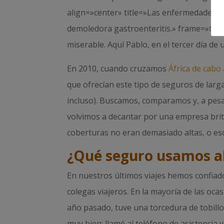
align=»center» title=»Las enfermedades te 
demoledora gastroenteritis.» frame=»tru
miserable. Aquí Pablo, en el tercer día de
En 2010, cuando cruzamos
África de cabo
que ofrecían este tipo de seguros de larg
incluso). Buscamos, comparamos y, a pes
volvimos a decantar por una empresa britá
coberturas no eran demasiado altas, o es
¿Qué seguro usamos a
En nuestros últimos viajes hemos confia
colegas viajeros. En la mayoría de las oca
año pasado, tuve una torcedura de tobillo
muy bien: llamé al teléfono de asistencia 