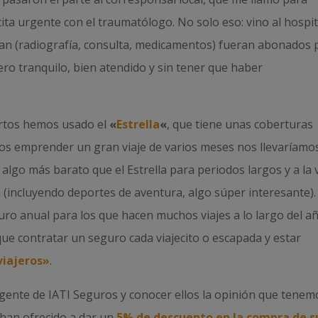
cita urgente con el traumatólogo. No solo eso: vino al hospit
an (radiografía, consulta, medicamentos) fueran abonados 
pero tranquilo, bien atendido y sin tener que haber
ortos hemos usado el
«
Estrella
«
, que tiene unas coberturas
mos emprender un gran viaje de varios meses nos llevaríamo
 algo más barato que el Estrella para periodos largos y a la 
(incluyendo deportes de aventura, algo súper interesante).
o anual para los que hacen muchos viajes a lo largo del añ
que contratar un seguro cada viajecito o escapada y estar
viajeros»
.
gente de IATI Seguros y conocer ellos la opinión que tenem
han ofrecido a dar un
5% de descuento en la compra de s