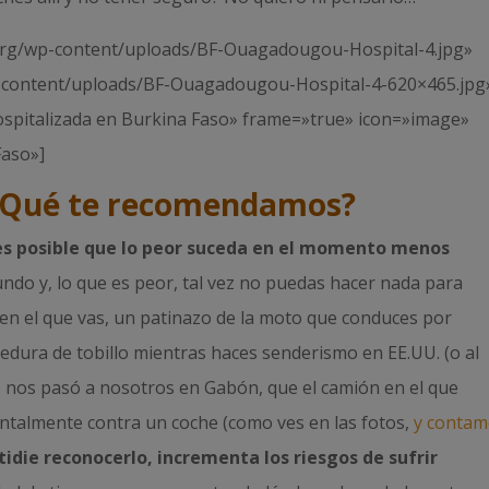
.org/wp-content/uploads/BF-Ouagadougou-Hospital-4.jpg»
-content/uploads/BF-Ouagadougou-Hospital-4-620×465.jpg
 hospitalizada en Burkina Faso» frame=»true» icon=»image»
Faso»]
? ¿Qué te recomendamos?
es posible que lo peor suceda en el momento menos
ndo y, lo que es peor, tal vez no puedas hacer nada para
o en el que vas, un patinazo de la moto que conduces por
edura de tobillo mientras haces senderismo en EE.UU. (o al
o nos pasó a nosotros en Gabón, que el camión en el que
ntalmente contra un coche (como ves en las fotos,
y conta
tidie reconocerlo, incrementa los riesgos de sufrir