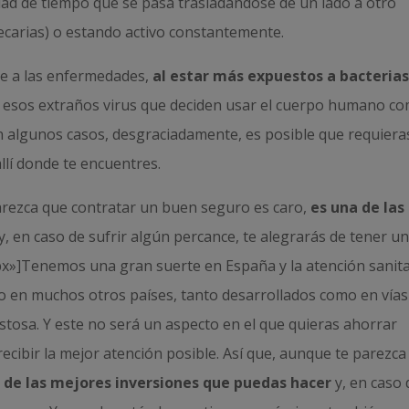
idad de tiempo que se pasa trasladándose de un lado a otro
carias) o estando activo constantemente.
le a las enfermedades,
al estar más expuestos a bacterias
 esos extraños virus que deciden usar el cuerpo humano c
 algunos casos, desgraciadamente, es posible que requiera
allí donde te encuentres.
rezca que contratar un buen seguro es caro,
es una de las
y, en caso de sufrir algún percance, te alegrarás de tener u
x»]Tenemos una gran suerte en España y la atención sanita
ro en muchos otros países, tanto desarrollados como en vías
tosa. Y este no será un aspecto en el que quieras ahorrar
ecibir la mejor atención posible. Así que, aunque te parezca
 de las mejores inversiones que puedas hacer
y, en caso 