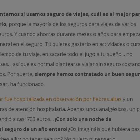
ntarnos si usamos seguro de viajes, cuál es el mejor pa
rlo
, porque la mayoría de los seguros para viajes de varios
 euros. Y cuando ahorras durante meses o años para empez
ineral en el seguro. Tú quieres gastarlo en actividades o cur
iempo de tu viaje, en sacarle todo el jugo a tu sueño… no
uses… así que es normal plantearse viajar sin seguro costan
os. Por suerte,
siempre hemos contratado un buen segu
sar, ha funcionado.
iar fue hospitalizada en observación por fiebres altas
y un
as de atención hospitalaria. Apenas unos analgésicos, un p
endió a casi 700 euros… ¡
Con solo una noche de
l seguro de un año entero
! ¿Os imagináis qué hubiera pa
es allí y no tener seguro? No quiero ni pensarlo…