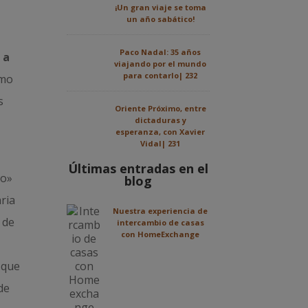
¡Un gran viaje se toma
un año sabático!
Paco Nadal: 35 años
 a
viajando por el mundo
para contarlo| 232
omo
s
Oriente Próximo, entre
dictaduras y
esperanza, con Xavier
Vidal| 231
Últimas entradas en el
no»
blog
ria
Nuestra experiencia de
 de
intercambio de casas
con HomeExchange
 que
de