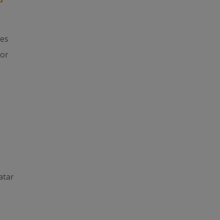
 es
por
atar