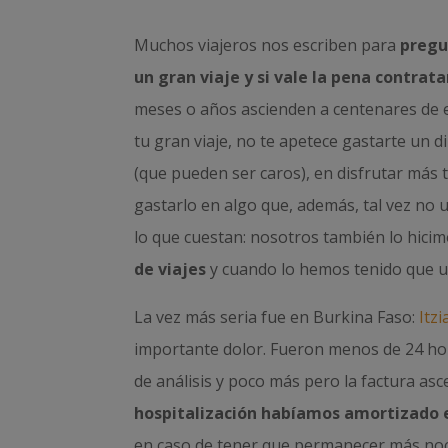
Muchos viajeros nos escriben para
pregu
un gran viaje y si vale la pena contrata
meses o años ascienden a centenares de
tu gran viaje, no te apetece gastarte un d
(que pueden ser caros), en disfrutar más t
gastarlo en algo que, además, tal vez no 
lo que cuestan: nosotros también lo hicim
de viajes
y cuando lo hemos tenido que u
La vez más seria fue en Burkina Faso:
Itz
importante dolor. Fueron menos de 24 hor
de análisis y poco más pero la factura asc
hospitalización habíamos amortizado e
en caso de tener que permanecer más noch