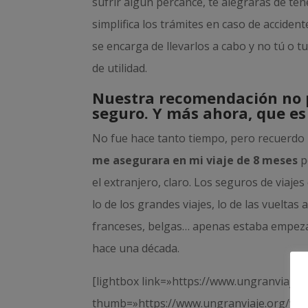
sufrir algún percance, te alegrarás de te
simplifica los trámites en caso de accide
se encarga de llevarlos a cabo y no tú o 
de utilidad.
Nuestra recomendación no p
seguro. Y más ahora, que es 
No fue hace tanto tiempo, pero recuerdo
me asegurara en mi viaje de 8 meses
p
el extranjero, claro. Los seguros de via
lo de los grandes viajes, lo de las vueltas
franceses, belgas… apenas estaba empeza
hace una década.
[lightbox link=»https://www.ungranviaje
thumb=»https://www.ungranviaje.org/wp-