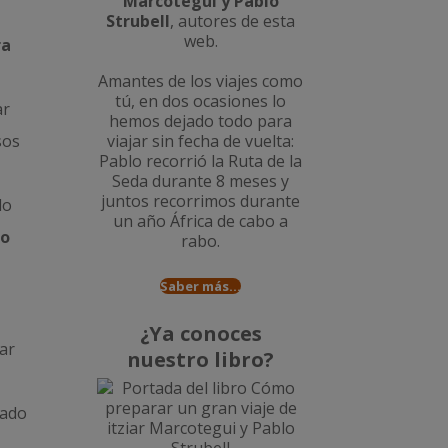
Marcotegui y Pablo
Strubell
, autores de esta
web.
ra
Amantes de los viajes como
tú, en dos ocasiones lo
ar
hemos dejado todo para
sos
viajar sin fecha de vuelta:
Pablo recorrió la
Ruta de la
Seda durante 8 meses
y
juntos recorrimos durante
do
un año
África de cabo a
ro
rabo
.
Saber más...
¿Ya conoces
ar
nuestro libro?
sado