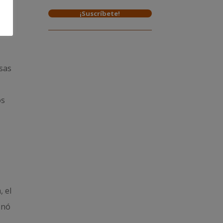
¡Suscríbete!
esas
os
, el
onó