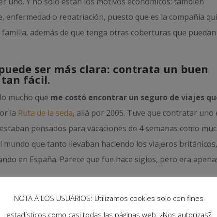
ner uno. Y no solo están los motivos económicos: también
nte, enfermedad o repatriación, puesto que es la compañía qu
tu familia, además de que tenga otras coberturas que puedan
uede ser más clara: contrata un buen
tan fácil.
 lo mucho que
me costó encontrar un seguro de viajes q
or la
Ruta de la seda
, allá por 2005. Tuve que contratar uno
jes estaban pensados para vacaciones de 4 semanas como muc
 al mundo que tanto llevaban haciendo los viajeros británicos
ndo en España. Parece que fue hace siglos, pero era apena
.org/wp-content/uploads/F1000003.jpg»
NOTA A LOS USUARIOS: Utilizamos cookies solo con fines
content/uploads/F1000003-620×413.jpg» width=»620″
estadísticos como casi todas las páginas web. ¿Nos autorizas?