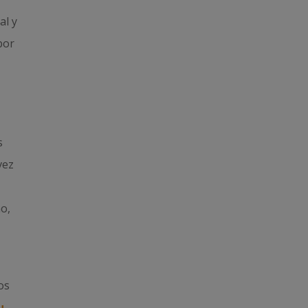
al y
por
s
vez
o,
os
u