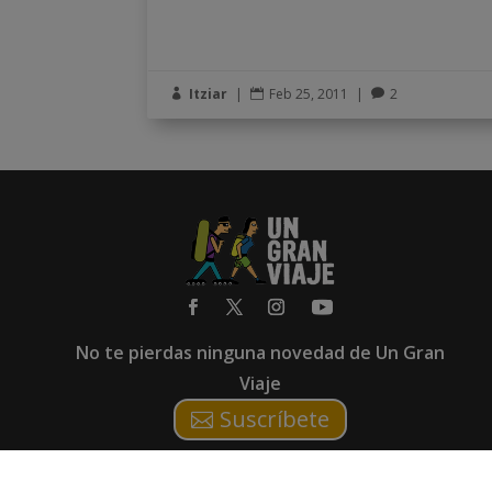
Itziar
|
Feb 25, 2011
|
2



No te pierdas ninguna novedad de Un Gran
Viaje
Suscríbete
© 2012-2024.
Un Gran Viaje.
Todos los derechos