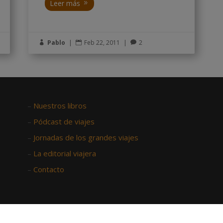
Leer más
Pablo
|
Feb 22, 2011
|
2



–
Nuestros libros
–
Pódcast de viajes
–
Jornadas de los grandes viajes
–
La editorial viajera
–
Contacto
Aviso legal
–
Política de privacidad
–
Política de