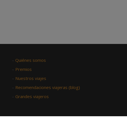
–
Quiénes somos
–
Premios
–
Nuestros viajes
–
Recomendaciones viajeras (blog)
–
Grandes viajeros
 Cookies
Desarrollado por
IngeniApp