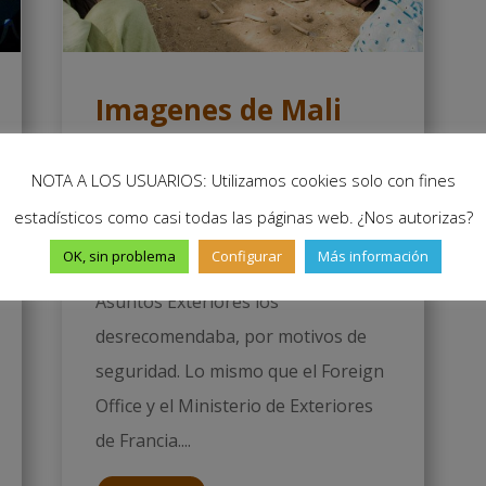
Imagenes de Mali
1. Timbuktú. País Dogón.
NOTA A LOS USUARIOS: Utilizamos cookies solo con fines
Imprescindibles en una visita a Malí
estadísticos como casi todas las páginas web. ¿Nos autorizas?
para la mayoría... ¿Ir o no ir? ¿A
OK, sin problema
Configurar
Más información
quién creer? El Ministerio de
Asuntos Exteriores los
desrecomendaba, por motivos de
seguridad. Lo mismo que el Foreign
Office y el Ministerio de Exteriores
de Francia....