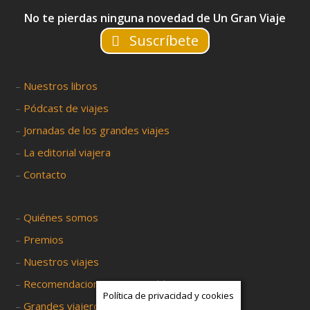
No te pierdas ninguna novedad de Un Gran Viaje
Suscríbete
–
Nuestros libros
–
Pódcast de viajes
–
Jornadas de los grandes viajes
–
La editorial viajera
–
Contacto
–
Quiénes somos
–
Premios
–
Nuestros viajes
–
Recomendaciones viajeras (blog)
Política de privacidad y cookies
–
Grandes viajeros