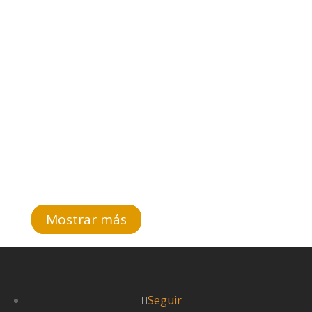
Recogiendo manzanas. Trabajando serio tras
un escritorio. Caminando apuesto entre
campos de flores. Rezando junto a una
ancianita....
Leer más



Pablo
Mostrar más
Seguir