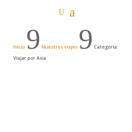
9
9
Inicio
Nuestros viajes
Categoría:
Viajar por Asia
Pueblos tranquilos del norte de Laos
Viajando lento 14 de diciembre Viajar por Laos
me está recordando mucho a cuando he viajado
por África. Los tiempos hay que calcularlos a 20