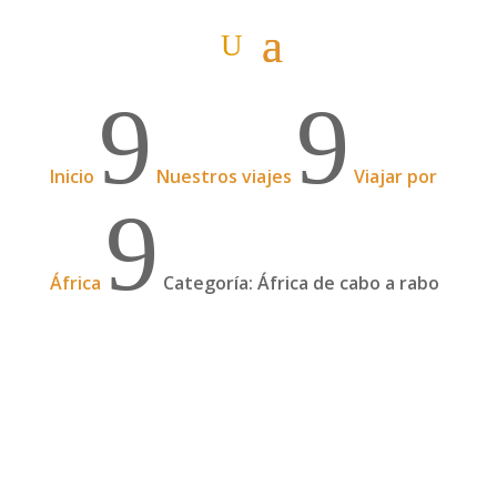
9
9
Inicio
Nuestros viajes
Viajar por
9
África
Categoría: África de cabo a rabo
África de cabo a rabo – Resumen del viaje
África de cabo a rabo fue el gran viaje que Itziar