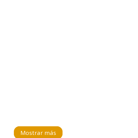
IMAGEN). Llegamos de noche a Antsirabe, la
capital malgache de los pousse-pousse, esos
carros de tracción humana con dos ruedas y un
asiento para...
Leer más


UnGranViaje

Mostrar más