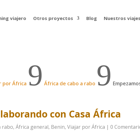
ing viajero
Otros proyectos
Blog
Nuestros viaje
9
9
r por África
África de cabo a rabo
Empezamos
laborando con Casa África
a rabo
,
África general
,
Benin
,
Viajar por África
|
0 Comentari