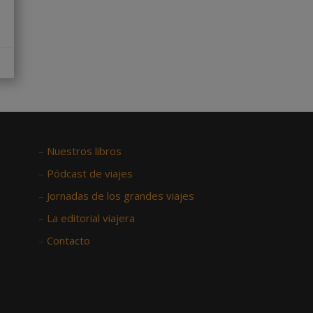
–
Nuestros libros
–
Pódcast de viajes
–
Jornadas de los grandes viajes
–
La editorial viajera
–
Contacto