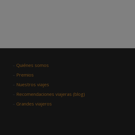
–
Quiénes somos
–
Premios
–
Nuestros viajes
–
Recomendaciones viajeras (blog)
–
Grandes viajeros