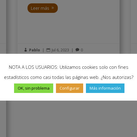
Leer más
Pablo
|
Jul 6, 2023
|
0



NOTA A LOS USUARIOS: Utilizamos cookies solo con fines
estadísticos como casi todas las páginas web. ¿Nos autorizas?
OK, sin problema
Configurar
Más información