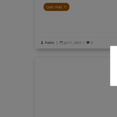
Leer más
Pablo
|
Jul 11, 2023
|
0


