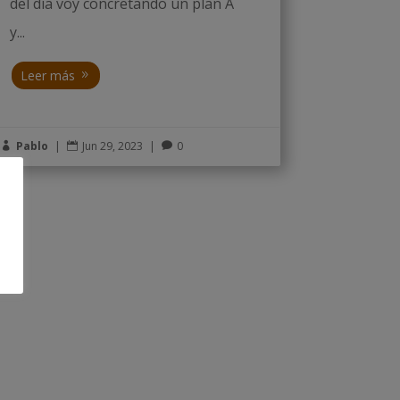
del día voy concretando un plan A
y...
Leer más
Pablo
|
Jun 29, 2023
|
0


