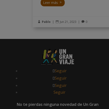
Leer más
Pablo
|
Jun 21, 2023
|
0



Seguir
Seguir
Seguir
Seguir
No te pierdas ninguna novedad de Un Gran