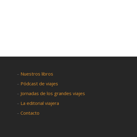
–
Nuestros libros
–
Pódcast de viajes
–
Jornadas de los grandes viajes
–
La editorial viajera
–
Contacto