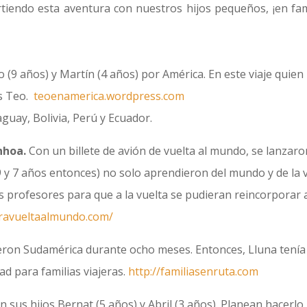
rtiendo esta aventura con nuestros hijos pequeños, ¡en fami
o (9 años) y Martín (4 años) por América. En este viaje quien
es Teo.
teoenamerica.wordpress.com
guay, Bolivia, Perú y Ecuador.
nhoa.
Con un billete de avión de vuelta al mundo, se lanzaro
9 y 7 años entonces) no solo aprendieron del mundo y de la 
 profesores para que a la vuelta se pudieran reincorporar a
travueltaalmundo.com/
rieron Sudamérica durante ocho meses. Entonces, Lluna tenía
 para familias viajeras.
http://familiasenruta.com
 sus hijos Bernat (5 años) y Abril (3 años). Planean hacerlo