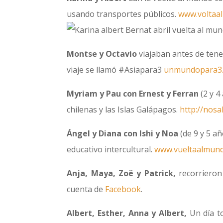
usando transportes públicos.
www.voltaa
Montse y Octavio
viajaban antes de tene
viaje se llamó #Asiapara3
unmundopara3
Myriam y Pau con Ernest y Ferran
(2 y 4
chilenas y las Islas Galápagos.
http://nos
Ángel y Diana con Ishi y Noa
(de 9 y 5 a
educativo intercultural.
www.vueltaalmund
Anja, Maya, Zoë y Patrick,
recorrieron
cuenta de
Facebook
.
Albert, Esther, Anna y Albert,
Un día to