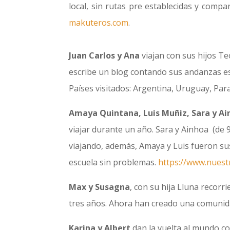
local, sin rutas pre establecidas y compa
makuteros.com
.
Juan Carlos y Ana
viajan con sus hijos Te
escribe un blog contando sus andanzas 
Países visitados: Argentina, Uruguay, Para
Amaya Quintana, Luis Muñiz, Sara y Ai
viajar durante un año. Sara y Ainhoa (de 
viajando, además, Amaya y Luis fueron sus
escuela sin problemas.
https://www.nues
Max y Susagna
, con su hija Lluna recor
tres años. Ahora han creado una comunidad
Karina y Albert
dan la vuelta al mundo con