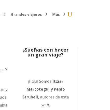
s
Grandes viajeros
Más
¿Sueñas con hacer
un gran viaje?
as. Y
¡Hola! Somos
Itziar
Marcotegui y Pablo
an y
Strubell
, autores de esta
ada;
web.
mida