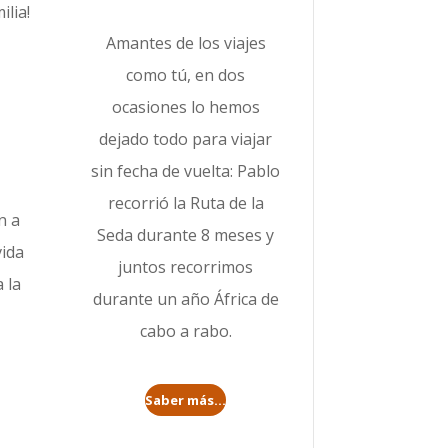
lia!
Amantes de los viajes
como tú, en dos
ocasiones lo hemos
dejado todo para viajar
sin fecha de vuelta: Pablo
recorrió la
Ruta de la
n a
Seda durante 8 meses
y
vida
juntos recorrimos
 la
durante un año
África de
cabo a rabo
.
Saber más...