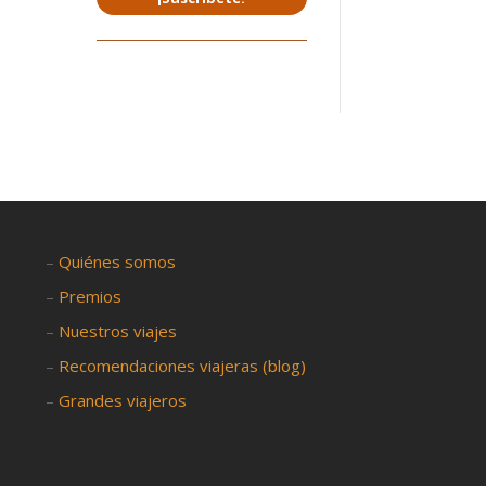
–
Quiénes somos
–
Premios
–
Nuestros viajes
–
Recomendaciones viajeras (blog)
–
Grandes viajeros