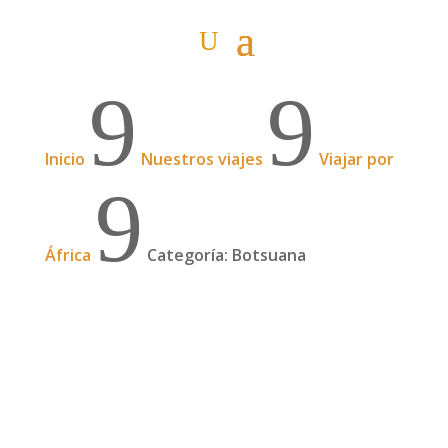
9
9
Inicio
Nuestros viajes
Viajar por
9
África
Categoría: Botsuana
Birras y bichos en el Okavango
A la orilla del delta del Okavango, disfrutando