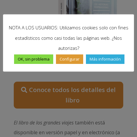
NOTA A LOS USUARIOS: Utilizamos cookies solo con fines
estadísticos como casi todas las páginas web. ¿Nos
autorizas?
OK, sin problema
Configurar
Más información
Conoce todos los detalles del
libro
El libro de los grandes viajes
también está
disponible en versión papel y en electrónico (a