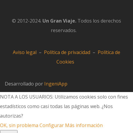
© 2012-2024.
Un Gran Viaje.
Todos los derechos
reservados.
Aviso legal
–
Política de privacidad
–
Política de
Cookies
Desarrollado por
IngeniApp
NOTA A LOS USUARIOS: Utilizamos cookies solo con fines
estadísticos como casi todas las páginas web. ¿Nos
autorizas?
OK, sin problema
Configurar
Más información