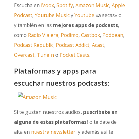
Escucha en
iVoox
,
Spotify
,
Amazon Music
,
Apple
Podcast
,
Youtube Music
y
Youtube
«a secas» o
y también en las
mejores apps de podcasts
,
como
Radio Viajera
,
Podimo
,
Castbox
,
Podbean
,
Podcast Republic
,
Podcast Addict
,
Acast
,
Overcast
,
TuneIn
o
Pocket Casts
.
Plataformas y apps para
escuchar nuestros podcasts:
Si te gustan nuestros audios, ¡
suscríbete en
alguna de estas plataformas!
o te date de
alta en
nuestra newsletter
, y además así te