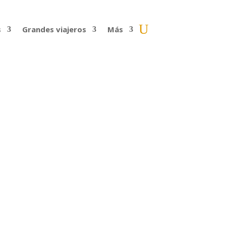
s
Grandes viajeros
Más
den parecer mucho, pero apenas han dado
aña. Lo que ocurre es que...