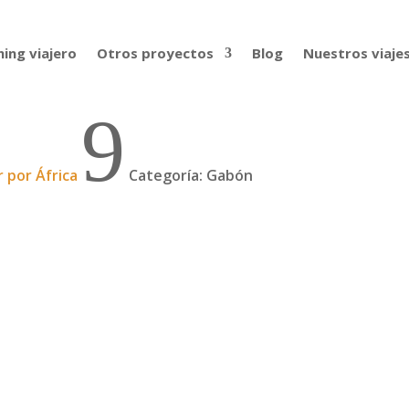
ing viajero
Otros proyectos
Blog
Nuestros viaje
9
r por África
Categoría: Gabón
do de Gabón. Visita relámpago, o casi. Porque 15 días pue
ue sea enorme, no. En realidad es la mitad del tamaño de Esp