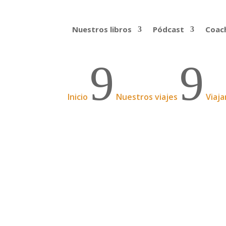
Nuestros libros
Pódcast
Coach
9
9
Inicio
Nuestros viajes
Viaja
Buenas noches, Gabon
Y, sin darnos cuenta, ya nos estamos yen
para recorrer un poco este país. Y no es q