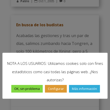
Pablo
|
Oct 1, 2005
|
0



En busca de los budistas
Acabadas las gestiones y tras un par de
días, salimos zumbando hacia Tongren, a
solo 100 kilómetros de Xining, pero a 5
horas de autobús. Una media de 20
NOTA A LOS USUARIOS: Utilizamos cookies solo con fines
kilómetros por hora, que no está mal. Aún
estadísticos como casi todas las páginas web. ¿Nos
no sabemos cómo lo consiguió hacer tan
autorizas?
lento... Pero bueno, ¿todo eso...
OK, sin problema
Configurar
Más información
Leer más