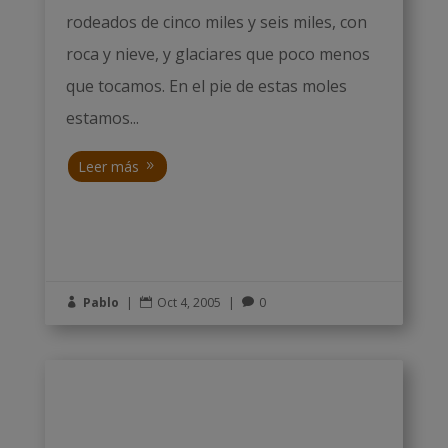
rodeados de cinco miles y seis miles, con
roca y nieve, y glaciares que poco menos
que tocamos. En el pie de estas moles
estamos...
Leer más
Pablo
|
Oct 4, 2005
|
0


