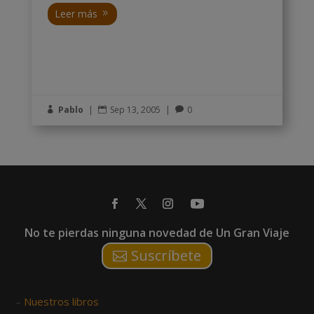
Leer más
Pablo
|
Sep 13, 2005
|
0



No te pierdas ninguna novedad de Un Gran Viaje
Suscríbete
–
Nuestros libros