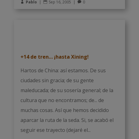
Pablo
|
Sep 16, 2005
|
0



+14 de tren… ¡hasta Xining!
Hartos de China: así estamos. De sus
ciudades sin gracia; de su gente
maleducada; de su sosería general; de la
cultura que no encontramos; de... de
muchas cosas. Así que hemos decidido
aparcar la ruta de la seda. Si, se acabó el
seguir ese trayecto (dejaré el...