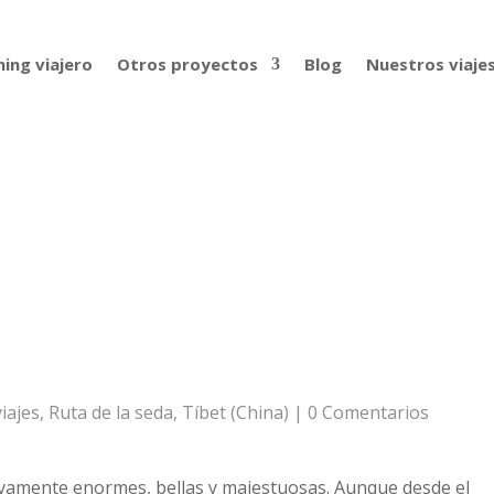
ing viajero
Otros proyectos
Blog
Nuestros viaje
iajes
,
Ruta de la seda
,
Tíbet (China)
|
0 Comentarios
vamente enormes, bellas y majestuosas. Aunque desde el