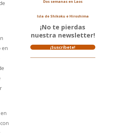
Dos semanas en Laos
 de
Isla de Shikoku e Hiroshima
¡No te pierdas
nuestra newsletter!
on
¡Suscríbete!
o en
e
de
e
r
 en
 con
r