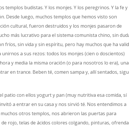
os templos budistas. Y los monjes. Y los peregrinos. Y la fe y 
igión. Desde luego, muchos templos que hemos visto son
ución cultural, fueron destruidos y los monjes pasaron de
 mucho más lucrativo para el sistema comunista chino, sin dud
 fríos, sin vida y sin espíritu, pero hay muchos que ha valid
a unirnos a sus rezos: todos los monjes (cien o doscientos)
hora y media la misma oración (o para nosotros lo era), una
ntrar en trance. Beben té, comen sampa y, allí sentados, sig
l patio con ellos yogurt y pan (muy nutritiva esa comida, sí
nvitó a entrar en su casa y nos sirvió té. Nos entendimos a
 muchos otros templos, nos abrieron las puertas para
e rojo, telas de ácidos colores colgando, pinturas, ofrenda