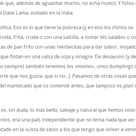
 yak que, además de aguantar mucho, no echa humo). Y fotos
 Dalai Lama, exiliado en la India.
ifica. Eso es lo que tiene la pobreza (y en eso los chinos se
ida, frita, cruda o con una salsilla, a tomar tés salados o c
tas de pan frito con unas hierbecitas para dar sabor, mojad
 que flotan en una salsa de soja y vinagre. De desayuno (y d
smo siempre) también tenemos los «momo», unos dumplings 
erte que nos gusta, que si no…). Pasamos de otras cosas qu
y del mantecado que os comenté antes, que tampoco es plan i
es, sin duda, lo más bello, salvaje y natural que hemos visto
enios, era una país independiente que no tenía nada que ver
tado en la «Lista de sitios a los que tengo que volver a veni