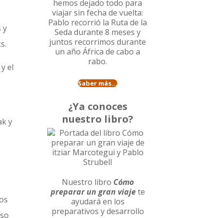
hemos dejado todo para
viajar sin fecha de vuelta:
Pablo recorrió la
Ruta de la
 y
Seda durante 8 meses
y
juntos recorrimos durante
s.
un año
África de cabo a
rabo
.
y el
Saber más...
¿Ya conoces
nuestro libro?
ak y
Nuestro libro
Cómo
preparar un gran viaje
te
los
ayudará en los
preparativos y desarrollo
aso