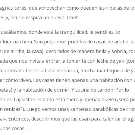
agricultores, que aprovechan como pueden las riberas de lo
es y, así, se respira un nuevo Tibet.
cábamos, donde está la tranquilidad, la sencillez, lo
a influencia china. Son pequeños pueblos de casas de adobe, d
el de arriba, la casa), decorados de manera bella y sobria, co
sada que nos invita a entrar, a tomar té con leche de yak (¡co
 mantecado hecho a base de harina, mucha mantequilla de y
ver cómo viven. Las casas tienen apenas una habitación con
as) y la habitación de dormir. Y cocina de carbón. Por lo
o es Tajikistan. El baño está fuera y apenas huele (¿será po
n cenizas?). Luego vemos unas «antenas parabólicas de cris
». Entonces, descubrimos que las usan para calentar el ag
 unas cosas…