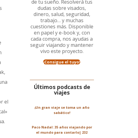
de tu sueño. Resolverá tus
s
dudas sobre visados,
dinero, salud, seguridad,
trabajo… y muchas
cuestiones más. Disponible
en papel y e-book y, con
cada compra, nos ayudas a
e
seguir viajando y mantener
vivo este proyecto.
n
n
¡Consigue el tuyo!
ak,
 una
Últimos podcasts de
viajes
r el
¡Un gran viaje se toma un año
tal»
sabático!
ua.
Paco Nadal: 35 años viajando por
el mundo para contarlo| 232