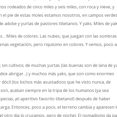
s rodeados de cinco miles y seis miles, con roca y nieve, y
 el pie de estas moles estamos nosotros, en campos verdes
 adobe y yurtas de pastores tibetanos. Y yaks. Miles de yak
gris… Miles de colores. Las nubes, que juegan con las sombras 
penas vegetación, pero riquísimo en colores. Y vemos, poco a
; sin cultivos; de muchas yurtas (las buenas son de lana de y
 se dice abrigar…) y muchos más yaks, que son como enormes
r dócil (los bichos más asustadizos que he visto nunca, de
son, acaban siempre en la tripa de los humanos (ya sea
ecias, ¡el aperitivo favorito tibetano!) después de haber
arga. Entonces, poco a poco, el terreno cambia y aparecen 
í; el otro día lo cruzamos, pero de noche). El nomadismo da p