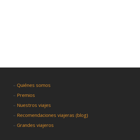
–
Quiénes somos
–
Premios
–
Nuestros viajes
–
Recomendaciones viajeras (blog)
–
Grandes viajeros