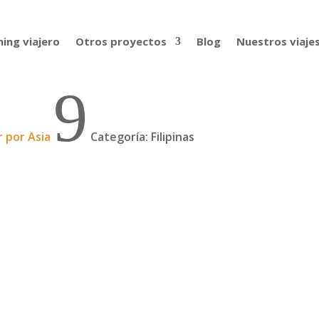
ing viajero
Otros proyectos
Blog
Nuestros viaje
9
r por Asia
Categoría: Filipinas
, caótica, peligrosa... ¡Ninguno de los calificativos (más q
e por su parecido a México DF: alambradas y seguridad arma