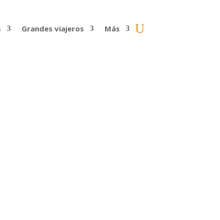
s
Grandes viajeros
Más
ue adecuados) que oímos antes de llegar
da en colegios...