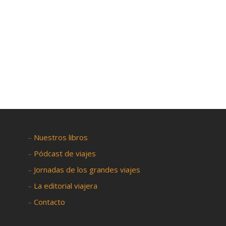

–
Nuestros libros
–
Pódcast de viajes
–
Jornadas de los grandes viajes
–
La editorial viajera
–
Contacto