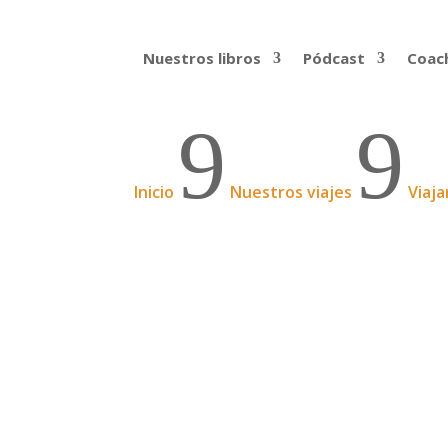
Nuestros libros
Pódcast
Coach
9
9
Inicio
Nuestros viajes
Viaja
Filipinas – Parte 2
Y sobrevivimos Manila: enorme, polucionada
fueron positivos! Se nos hizo sorprendent
Leer más