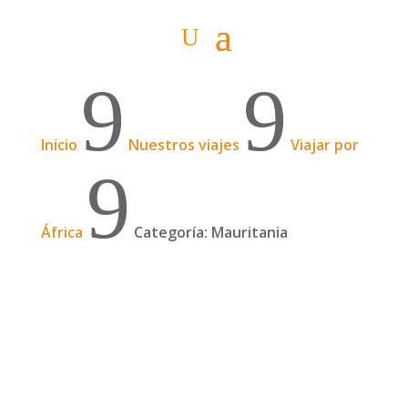
9
9
Inicio
Nuestros viajes
Viajar por
9
África
Categoría: Mauritania
El tren más largo del mundo
Así es, nos embarcamos en el el tren màs largo