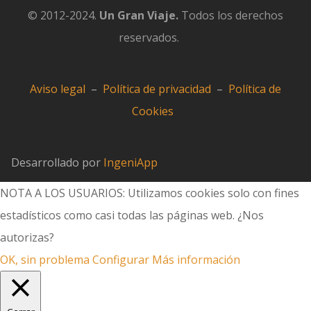
© 2012-2024.
Un Gran Viaje.
Todos los derechos
reservados.
Aviso legal
–
Política de privacidad
–
Política de
Cookies
Desarrollado por
IngeniApp
NOTA A LOS USUARIOS: Utilizamos cookies solo con fines
estadísticos como casi todas las páginas web. ¿Nos
autorizas?
OK, sin problema
Configurar
Más información