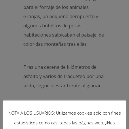
para el forraje de los animales.
Granjas, un pequeño aeropuerto y
algunos hotelitos de pocas
habitaciones salpicaban el paisaje, de
coloridas montañas tras ellas.
Tras una decena de kilómetros de
asfalto y varios de traqueteo por una
pista, llegué a estar frente al glaciar.
Además de su tamaño, de su
NOTA A LOS USUARIOS: Utilizamos cookies solo con fines
inmensidad, contemplar su enorme
estadísticos como casi todas las páginas web. ¿Nos
lengua glaciar, su laguna, los