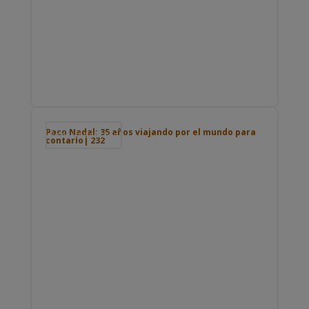
Paco Nadal: 35 años viajando por el mundo para
Podcast de viajes
contarlo| 232