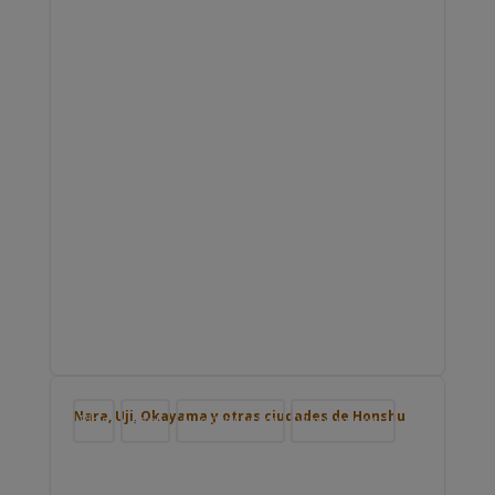
Nara, Uji, Okayama y otras ciudades de Honshu
Blog
Japón
Nuestros viajes
Viajar por Asia