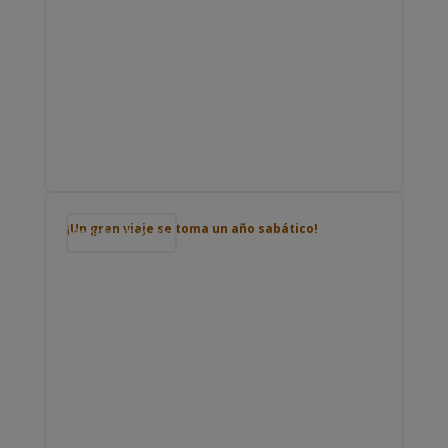
¡Un gran viaje se toma un año sabático!
Podcast de viajes