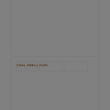
Tokio, Nikko y Zushi
Blog
Japón
Nuestros viajes
Viajar por Asia