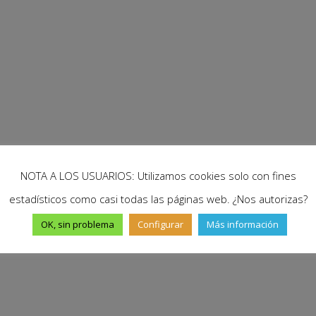
ia
 en un autobús. Una rozadura al pasear por la ciudad. Una 
ra de un insecto que te dan una reacción alérgica. Esa comida
NOTA A LOS USUARIOS: Utilizamos cookies solo con fines

estadísticos como casi todas las páginas web. ¿Nos autorizas?
OK, sin problema
Configurar
Más información