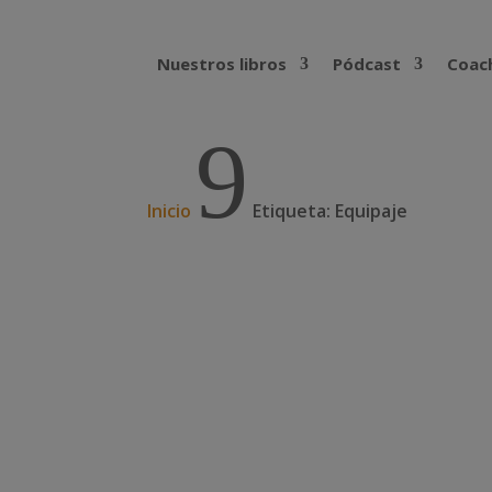
Nuestros libros
Pódcast
Coach
9
Inicio
Etiqueta: Equipaje
Cómo impregnar con per
mosquitos)
Una de las mayores preocupaciones de los 
Enfermedades como el dengue, la malaria, l