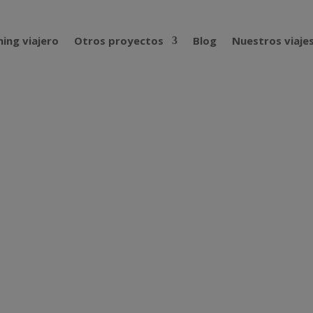
ing viajero
Otros proyectos
Blog
Nuestros viaje
metrina la ropa y mosquitera (y p
viajeros que recorremos zonas ecuatoriales y tropicales es 
a fiebre amarilla, algunas encefalitis, etc. son transmitidas