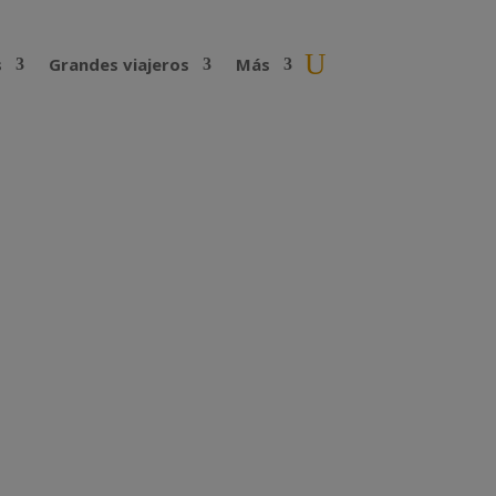
s
Grandes viajeros
Más
rotegerse de los
prevenir las picaduras de los mosquitos.
 por estos pequeños...