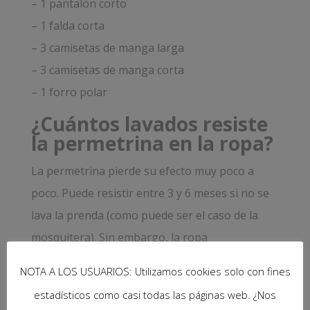
– 1 pantalón corto
– 1 falda corta
– 3 camisetas de manga larga
– 3 camisetas de manga corta
– 1 forro polar
¿Cuántos lavados resiste
la permetrina en la ropa?
La permetrina pierde su efecto muy poco a
poco. Puede resistir entre 3 y 6 meses si no se
lava la prenda (como puede ser el caso de la
mosquitera). Sin embargo, la ropa
normalmente la lavamos con frecuencia. Si el
NOTA A LOS USUARIOS: Utilizamos cookies solo con fines
lavado de la ropa es a mano, puede resistir
estadísticos como casi todas las páginas web. ¿Nos
entre 3 y 4 lavados; si es a máquina, 1 o 2. Por