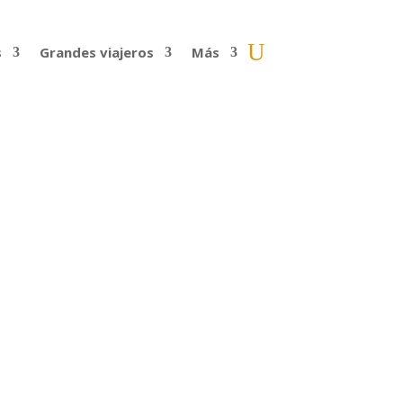
s
Grandes viajeros
Más
i (T1-E13)
tamos a Javier Colorado, un madrileño
 conversamos con Javier...