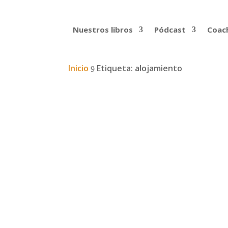
Nuestros libros
Pódcast
Coach
Inicio
Etiqueta: alojamiento
9
Podcast: Javier Colorado
Retomamos con ilusión los podcast de via
decidió dar la vuelta al mundo en biciclet
Leer más