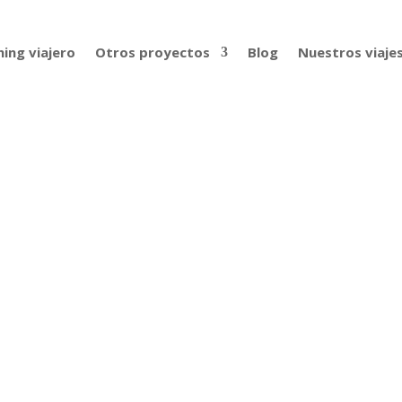
ing viajero
Otros proyectos
Blog
Nuestros viaje
 – 3 años de vuelta al mundo en bic
je de nuestra web. En este nuevo, el número 13 ya, entrevis
a. A lo largo de algo más de una hora en este podcast de viaje