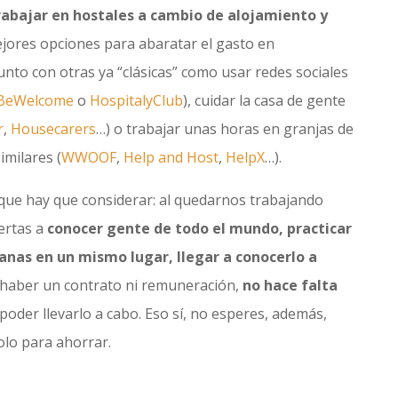
rabajar en hostales a cambio de alojamiento y
jores opciones para abaratar el gasto en
junto con otras ya “clásicas” como usar redes sociales
BeWelcome
o
HospitalyClub
), cuidar la casa de gente
r
,
Housecarers
…) o trabajar unas horas en granjas de
imilares (
WWOOF
,
Help and Host
,
HelpX
…).
 que hay que considerar: al quedarnos trabajando
ertas a
conocer gente de todo el mundo, practicar
manas en un mismo lugar, llegar a conocerlo a
 haber un contrato ni remuneración,
no hace falta
poder llevarlo a cabo. Eso sí, no esperes, además,
olo para ahorrar.