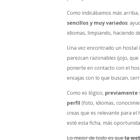
Como indicábamos más arriba
sencillos y muy variados
: ayu
idiomas, limpiando, haciendo d
Una vez encontrado un hostal i
parezcan razonables (¡ojo, qu
ponerte en contacto con el host
encajas con lo que buscan, cerr
Como es lógico,
previamente t
perfil
(foto, idiomas, conocimie
creas que es relevante para el 
esté esta ficha, más oportunida
Lo mejor de todo es que
la web