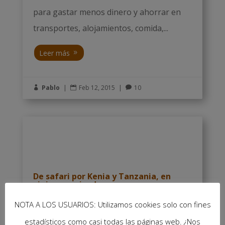
para gastar menos dinero y ahorrar en
transportes, alojamientos, comida,...
Leer más
Pablo
|
Feb 12, 2015
|
10



De safari por Kenia y Tanzania, en
viaje organizado
NOTA A LOS USUARIOS: Utilizamos cookies solo con fines
Sí, sí, en viaje organizado. Habéis leído
estadísticos como casi todas las páginas web. ¿Nos
bien. Para los lectores de África de cabo a