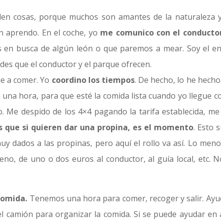
den cosas, porque muchos son amantes de la naturaleza y
n aprendo. En el coche, yo
me comunico con el conducto
s en busca de algún león o que paremos a mear. Soy el en
ades que el conductor y el parque ofrecen.
ue a comer. Yo
coordino los tiempos
. De hecho, lo he hecho
una hora, para que esté la comida lista cuando yo llegue co
 Me despido de los 4×4 pagando la tarifa establecida, me
os que si quieren dar una propina, es el momento
. Esto 
uy dados a las propinas, pero aquí el rollo va así. Lo meno
ueno, de uno o dos euros al conductor, al guía local, etc. N
comida.
Tenemos una hora para comer, recoger y salir. Ayu
 el camión para organizar la comida. Si se puede ayudar en 