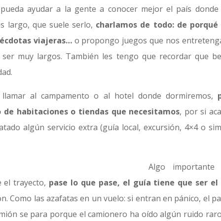
e pueda ayudar a la gente a conocer mejor el país donde
s largo, que suele serlo,
charlamos de todo: de porqué
nécdotas viajeras…
o propongo juegos que nos entreteng
n ser muy largos. También les tengo que recordar que b
dad.
o llamar al campamento o al hotel donde dormiremos,
 de habitaciones o tiendas que necesitamos
, por si ac
tado algún servicio extra (guía local, excursión, 4×4 o simi
Algo importante
e el trayecto,
pase lo que pase, el guía tiene que ser el
ión. Como las azafatas en un vuelo: si entran en pánico, el p
camión se para porque el camionero ha oído algún ruido raro