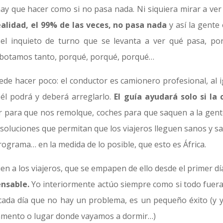
hay que hacer como si no pasa nada. Ni siquiera mirar a ver
ealidad, el 99% de las veces, no pasa nada
y así la gente 
el inquieto de turno que se levanta a ver qué pasa, po
botamos tanto, porqué, porqué, porqué…
uede hacer poco: el conductor es camionero profesional, al i
 él podrá y deberá arreglarlo.
El guía ayudará solo si la 
tor para que nos remolque, coches para que saquen a la gent
resoluciones que permitan que los viajeros lleguen sanos y s
rograma… en la medida de lo posible, que esto es África.
en a los viajeros, que se empapen de ello desde el primer dí
ensable.
Yo interiormente actúo siempre como si todo fuera 
cada día que no hay un problema, es un pequeño éxito (y y
pamento o lugar donde vayamos a dormir…)