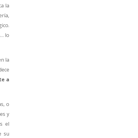
ta la
ría,
ico.
a… lo
n la
dece
te a
s, o
es y
s el
e su