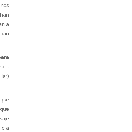
 nos
 han
an a
eban
para
aso…
lar)
 que
 que
asaje
 o a