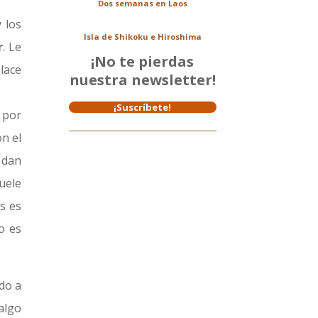
Dos semanas en Laos
 los
Isla de Shikoku e Hiroshima
r
. Le
¡No te pierdas
lace
nuestra newsletter!
¡Suscríbete!
 por
n el
 dan
suele
s es
o es
do a
algo