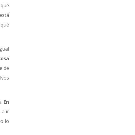
 qué
está
rqué
gual
cosa
e de
alvos
a.
En
a ir
o lo