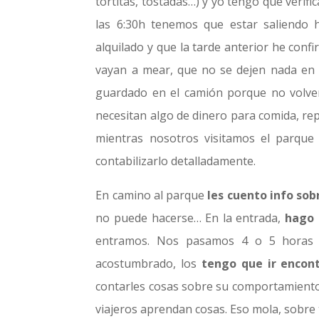
tortitas, tostadas…) y yo tengo que verif
las 6:30h tenemos que estar saliendo
alquilado y que la tarde anterior he con
vayan a mear, que no se dejen nada en la
guardado en el camión porque no volver
necesitan algo de dinero para comida, repa
mientras nosotros visitamos el parque
contabilizarlo detalladamente.
En camino al parque
les cuento info sob
no puede hacerse… En la entrada,
hago 
entramos. Nos pasamos 4 o 5 horas d
acostumbrado, los
tengo que ir encont
contarles cosas sobre su comportamiento,
viajeros aprendan cosas. Eso mola, sobre 