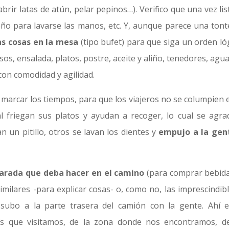
brir latas de atún, pelar pepinos…). Verifico que una vez lis
ño para lavarse las manos, etc. Y, aunque parece una tonte
as cosas en la mesa
(tipo bufet) para que siga un orden lóg
os, ensalada, platos, postre, aceite y aliño, tenedores, agu
 con comodidad y agilidad.
marcar los tiempos, para que los viajeros no se columpien e
l friegan sus platos y ayudan a recoger, lo cual se agra
un pitillo, otros se lavan los dientes y
empujo a la gen
parada que deba hacer en el camino
(para comprar bebida
milares -para explicar cosas- o, como no, las imprescindibl
ubo a la parte trasera del camión con la gente. Ahí e
aís que visitamos, de la zona donde nos encontramos, d