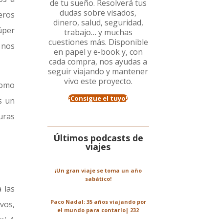
de tu sueño. Resolverá tus
dudas sobre visados,
eros
dinero, salud, seguridad,
úper
trabajo… y muchas
cuestiones más. Disponible
 nos
en papel y e-book y, con
cada compra, nos ayudas a
seguir viajando y mantener
vivo este proyecto.
como
¡Consigue el tuyo!
s un
uras
Últimos podcasts de
viajes
¡Un gran viaje se toma un año
sabático!
 las
Paco Nadal: 35 años viajando por
vos,
el mundo para contarlo| 232