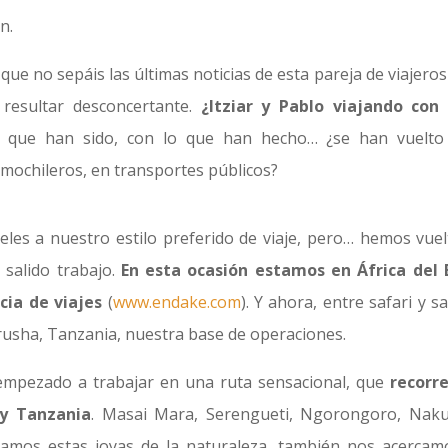
n.
 que no sepáis las últimas noticias de esta pareja de viajero
 resultar desconcertante.
¿Itziar y Pablo viajando con
que han sido, con lo que han hecho… ¿se han vuelto
mochileros, en transportes públicos?
les a nuestro estilo preferido de viaje, pero… hemos vuel
 salido trabajo.
En esta ocasión estamos en África del 
ia de viajes
(
www.endake.com
). Y ahora, entre safari y sa
rusha, Tanzania, nuestra base de operaciones.
empezado a trabajar en una ruta sensacional, que
recorre
 y Tanzania
. Masai Mara, Serengueti, Ngorongoro, Nak
sitamos estas joyas de la naturaleza, también nos acercam