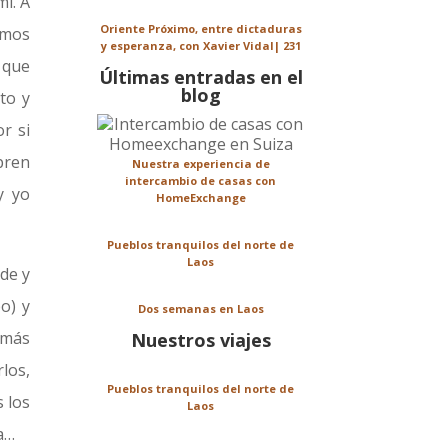
i. A
Oriente Próximo, entre dictaduras
emos
y esperanza, con Xavier Vidal| 231
que
Últimas entradas en el
blog
to y
r si
mpren
Nuestra experiencia de
intercambio de casas con
y yo
HomeExchange
Pueblos tranquilos del norte de
Laos
de y
o) y
Dos semanas en Laos
 más
Nuestros viajes
los,
Pueblos tranquilos del norte de
 los
Laos
ta…