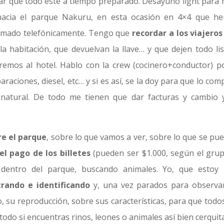
icar que todo esté a tiempo preparado. Desayuno light para m
 hacia el parque Nakuru, en esta ocasión en 4×4 que h
firmado telefónicamente. Tengo que
recordar a los viajeros
 habitación, que devuelvan la llave… y que dejen todo lis
emos al hotel. Hablo con la crew (cocinero+conductor) po
raciones, diesel, etc… y si es así, se la doy para que lo co
 natural. De todo me tienen que dar facturas y cambio 
re el parque
, sobre lo que vamos a ver, sobre lo que se pue
el pago de los billetes
(pueden ser $1.000, según el grup
entro del parque, buscando animales. Yo, que estoy
rando e identificando
y, una vez parados para observar
 su reproducción, sobre sus características, para que todos
todo si encuentras rinos, leones o animales así bien cerqui