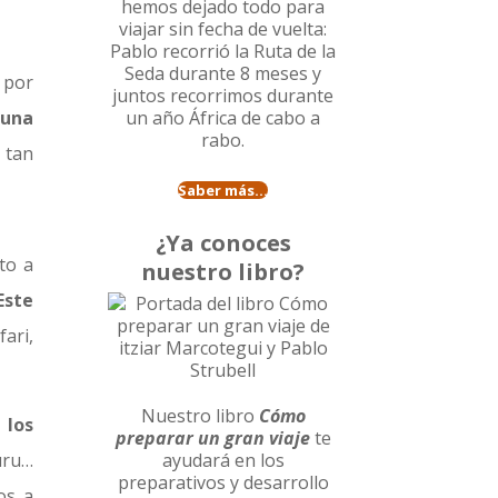
hemos dejado todo para
viajar sin fecha de vuelta:
Pablo recorrió la
Ruta de la
Seda durante 8 meses
y
s por
juntos recorrimos durante
 una
un año
África de cabo a
rabo
.
 tan
Saber más...
¿Ya conoces
to a
nuestro libro?
Este
fari,
Nuestro libro
Cómo
 los
preparar un gran viaje
te
uru…
ayudará en los
preparativos y desarrollo
os a