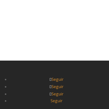
puede resultar desconcertante. ¿Itziar y Pablo
viajando con una agencia...
Leer más



Pablo
Seguir
Seguir
Seguir
Seguir