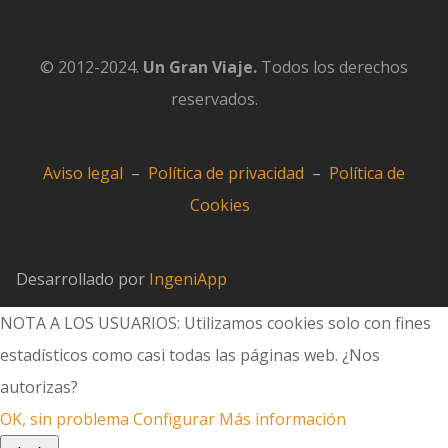
© 2012-2024.
Un Gran Viaje.
Todos los derechos
reservados.
Aviso legal
–
Política de privacidad
–
Política de
Cookies
Desarrollado por
IngeniApp
NOTA A LOS USUARIOS: Utilizamos cookies solo con fines
estadísticos como casi todas las páginas web. ¿Nos
autorizas?
OK, sin problema
Configurar
Más información