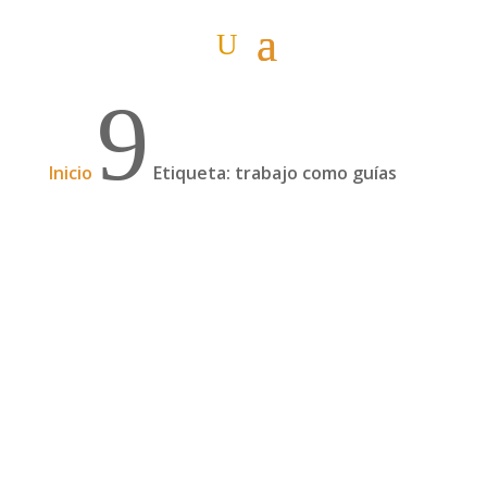
9
Inicio
Etiqueta: trabajo como guías
De safari por Kenia y Tanzania, en viaje
organizado
Sí, sí, en viaje organizado. Habéis leído bien.
Para los lectores de África de cabo a rabo que
no sepáis las últimas noticias de esta pareja de
viajeros por el continente africano, el titular