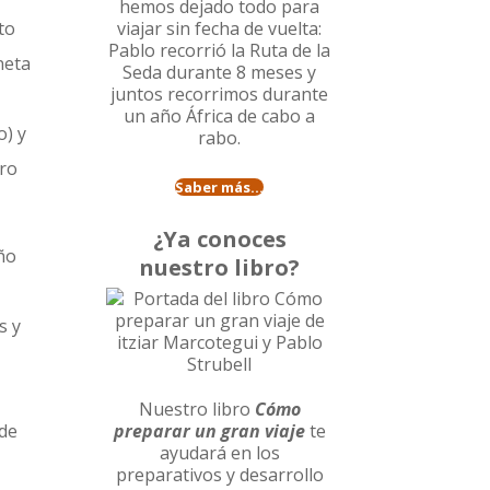
hemos dejado todo para
to
viajar sin fecha de vuelta:
Pablo recorrió la
Ruta de la
neta
Seda durante 8 meses
y
juntos recorrimos durante
un año
África de cabo a
o) y
rabo
.
tro
Saber más...
¿Ya conoces
ño
nuestro libro?
s y
Nuestro libro
Cómo
 de
preparar un gran viaje
te
ayudará en los
preparativos y desarrollo