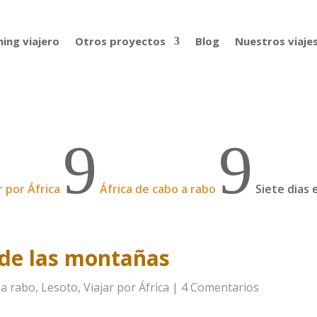
ing viajero
Otros proyectos
Blog
Nuestros viaje
9
9
r por África
África de cabo a rabo
Siete dias 
o de las montañas
 a rabo
,
Lesoto
,
Viajar por África
|
4 Comentarios