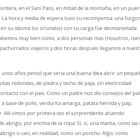
rontera, en el Sani Pass, en mitad de la montaña, en un puer
o. La hora y media de espera tuvo su recompensa: una furgo
n en su idioma los oriundos) con su carga fue desmantelada
sabemos muy bien como, a dos personas mas (nosotros, clar
apachurrados viajeros y dos horas después llegamos a nues
ce unos años pensó que seria una buena idea abrir un peque
tas redondas, de piedra y techo de paja, sin electricidad
ontacto con el país. Como un padre nos dio consejos del paí
 a base de pollo, verdurita amarga, patata hervida y pap,
. Allí vimos por primera vez el sorprendente atuendo
e abrigo, por encima de la ropa. Si, si, una manta, como las
abrigo o casi, en realidad, como un poncho. Algo, como