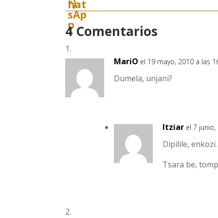
4 Comentarios
MariO
el 19 mayo, 2010 a las 1
Dumela, unjani?
Itziar
el 7 junio
Dipilile, enkozi.
Tsara be, tom