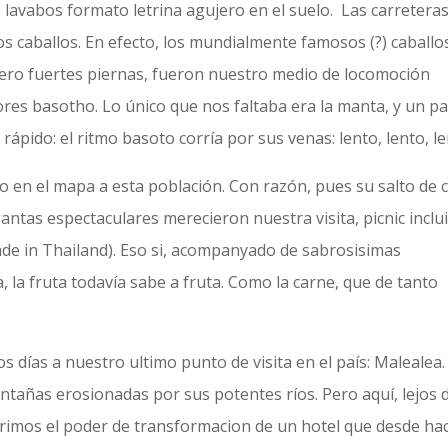
s lavabos formato letrina agujero en el suelo. Las carretera
os caballos. En efecto, los mundialmente famosos (?) caballo
ero fuertes piernas, fueron nuestro medio de locomoción
res basotho. Lo único que nos faltaba era la manta, y un pa
rápido: el ritmo basoto corría por sus venas: lento, lento, le
 en el mapa a esta población. Con razón, pues su salto de c
ntas espectaculares merecieron nuestra visita, picnic inclu
de in Thailand). Eso si, acompanyado de sabrosisimas
 la fruta todavía sabe a fruta. Como la carne, que de tanto
os días a nuestro ultimo punto de visita en el país: Malealea.
añas erosionadas por sus potentes ríos. Pero aquí, lejos d
brimos el poder de transformacion de un hotel que desde ha