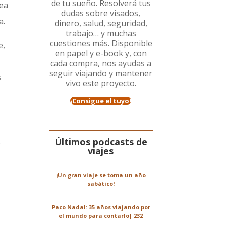
de tu sueño. Resolverá tus
tea
dudas sobre visados,
a.
dinero, salud, seguridad,
trabajo… y muchas
cuestiones más. Disponible
e,
en papel y e-book y, con
cada compra, nos ayudas a
seguir viajando y mantener
s
vivo este proyecto.
¡Consigue el tuyo!
Últimos podcasts de
s
viajes
¡Un gran viaje se toma un año
sabático!
Paco Nadal: 35 años viajando por
el mundo para contarlo| 232