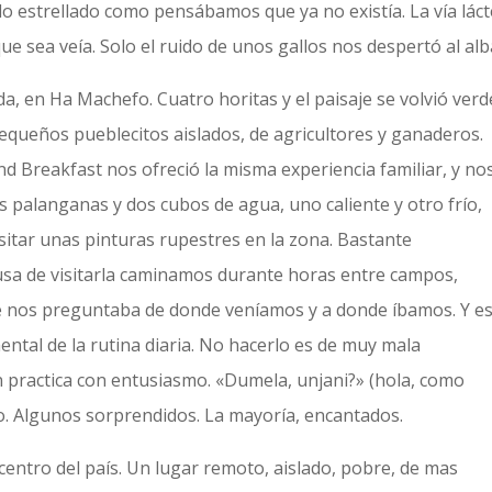
o estrellado como pensábamos que ya no existía. La vía lác
ue sea veía. Solo el ruido de unos gallos nos despertó al alb
a, en Ha Machefo. Cuatro horitas y el paisaje se volvió verd
pequeños pueblecitos aislados, de agricultores y ganaderos.
Breakfast nos ofreció la misma experiencia familiar, y no
 palanganas y dos cubos de agua, uno caliente y otro frío,
itar unas pinturas rupestres en la zona. Bastante
cusa de visitarla caminamos durante horas entre campos,
re nos preguntaba de donde veníamos y a donde íbamos. Y e
ntal de la rutina diaria. No hacerlo es de muy mala
n practica con entusiasmo. «Dumela, unjani?» (hola, como
o. Algunos sorprendidos. La mayoría, encantados.
entro del país. Un lugar remoto, aislado, pobre, de mas