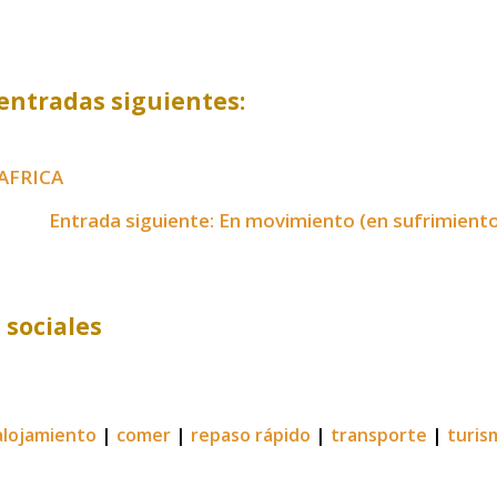
entradas siguientes:
dAFRICA
Entrada siguiente: En movimiento (en sufrimient
 sociales
alojamiento
|
comer
|
repaso rápido
|
transporte
|
turis