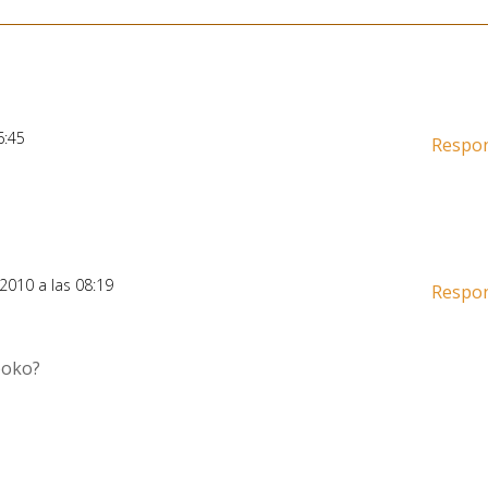
6:45
Respo
, 2010 a las 08:19
Respo
poko?