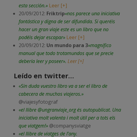
esta sección.»
Leer [+]
20/09/2012:
Friktrip
«nos parece una iniciativa
fantástica y digna de ser difundida. Si queréis
hacer un gran viaje este es un libro que no
podéis dejar escapar»
Leer [+]
20/09/2012:
Un mundo para 3
«magnífico
manual que todo trotamundos que se precie
debería leer y poseer».
Leer [+]
Leído en twitter…
«Sin duda vuestro libro va a ser el libro de
cabecera de muchos viajeros.»
@viajesyfotograf
«el llibre @ungranviaje_org és autopublicat. Una
iniciativa molt valenta i molt útil per a tots els
que viatgem!»
@companysviatge
«el llibre de viatges de l’any.