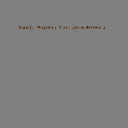
Nara, Uji, Okayama y otras ciudades de Honshu
Blog
Japón
Nuestros viajes
Viajar por Asia