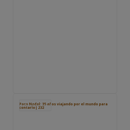
Paco Nadal: 35 años viajando por el mundo para
Podcast de viajes
contarlo| 232