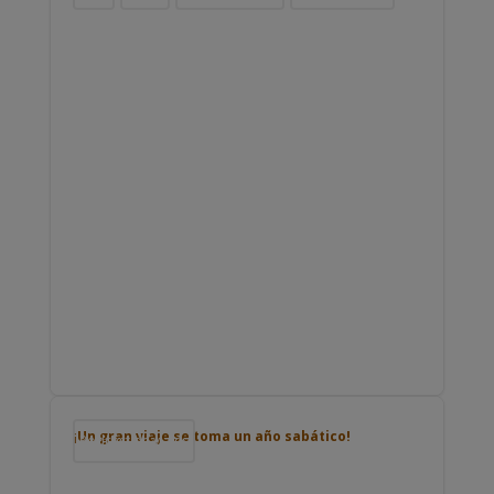
¡Un gran viaje se toma un año sabático!
Podcast de viajes