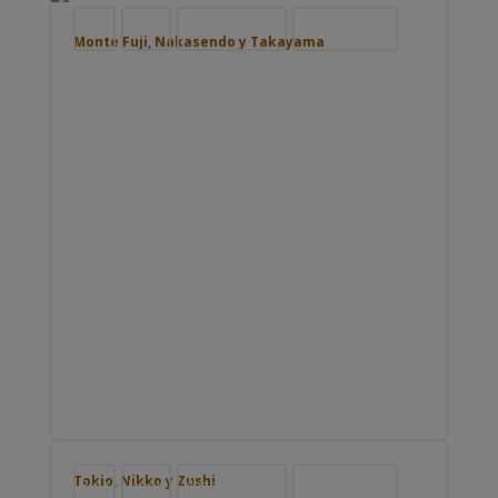
Blog
Japón
Nuestros viajes
Viajar por Asia
Monte Fuji, Nakasendo y Takayama
Tokio, Nikko y Zushi
Blog
Japón
Nuestros viajes
Viajar por Asia