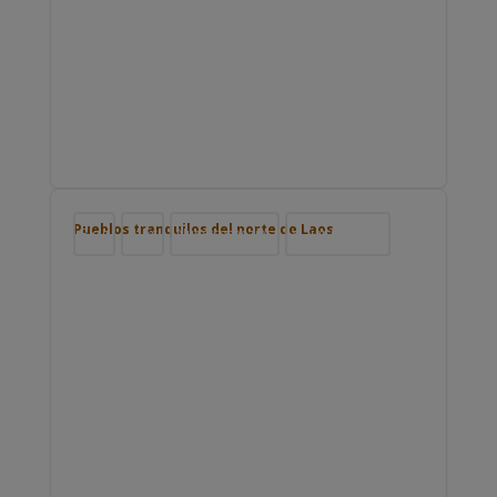
Pueblos tranquilos del norte de Laos
Blog
Laos
Nuestros viajes
Viajar por Asia