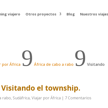
ing viajero
Otros proyectos
Blog
Nuestros viaje
9
9
r por África
África de cabo a rabo
Visitando
 Visitando el township.
 a rabo
,
Sudáfrica
,
Viajar por África
|
7 Comentarios