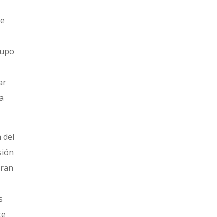
de
supo
ar
ma
 del
sión
eran
a
s
te