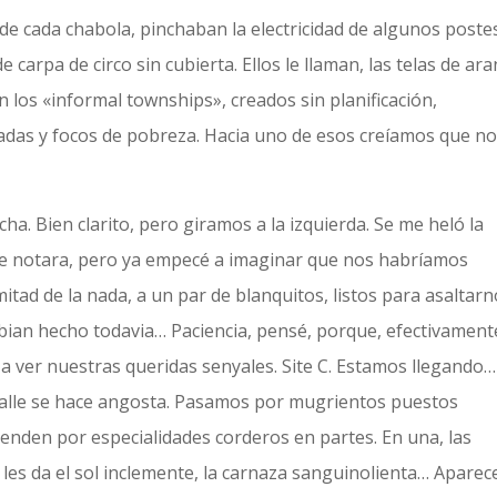
o de cada chabola, pinchaban la electricidad de algunos poste
 carpa de circo sin cubierta. Ellos le llaman, las telas de ara
 los «informal townships», creados sin planificación,
das y focos de pobreza. Hacia uno de esos creíamos que n
echa. Bien clarito, pero giramos a la izquierda. Se me heló la
e notara, pero ya empecé a imaginar que nos habríamos
itad de la nada, a un par de blanquitos, listos para asaltarn
ian hecho todavia… Paciencia, pensé, porque, efectivament
a ver nuestras queridas senyales. Site C. Estamos llegando…
a calle se hace angosta. Pasamos por mugrientos puestos
enden por especialidades corderos en partes. En una, las
e les da el sol inclemente, la carnaza sanguinolienta… Aparec