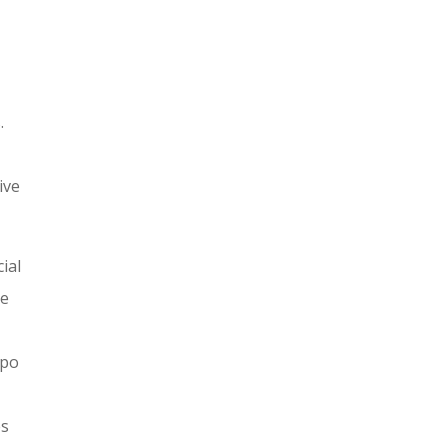
d
.
ive
ial
ue
mpo
es