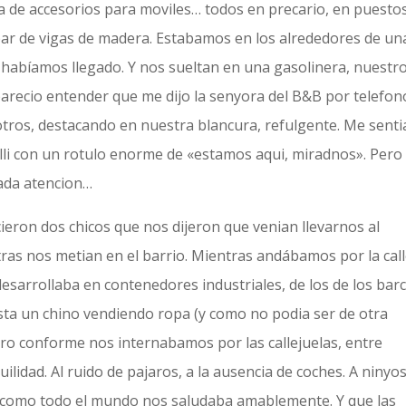
na de accesorios para moviles… todos en precario, en puesto
par de vigas de madera. Estabamos en los alrededores de un
habíamos llegado. Y nos sueltan en una gasolinera, nuestr
recio entender que me dijo la senyora del B&B por telefon
otros, destacando en nuestra blancura, refulgente. Me senti
lli con un rotulo enorme de «estamos aqui, miradnos». Pero 
iada atencion…
eron dos chicos que nos dijeron que venian llevarnos al
ras nos metian en el barrio. Mientras andábamos por la cal
 desarrollaba en contenedores industriales, de los de los barc
asta un chino vendiendo ropa (y como no podia ser de otra
ero conforme nos internabamos por las callejuelas, entre
uilidad. Al ruido de pajaros, a la ausencia de coches. A ninyo
 como todo el mundo nos saludaba amablemente. Y que las