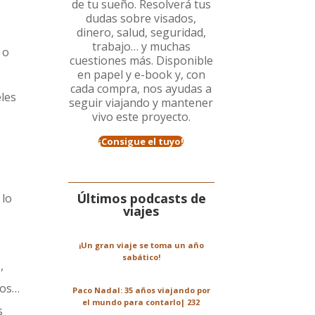
de tu sueño. Resolverá tus
dudas sobre visados,
dinero, salud, seguridad,
trabajo… y muchas
 o
cuestiones más. Disponible
en papel y e-book y, con
cada compra, nos ayudas a
eles
seguir viajando y mantener
vivo este proyecto.
¡Consigue el tuyo!
Últimos podcasts de
 lo
viajes
¡Un gran viaje se toma un año
sabático!
,
los…
Paco Nadal: 35 años viajando por
el mundo para contarlo| 232
s