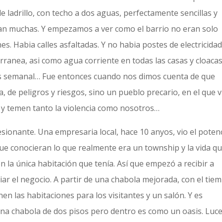
ladrillo, con techo a dos aguas, perfectamente sencillas y
eran muchas. Y empezamos a ver como el barrio no eran solo
s. Habia calles asfaltadas. Y no habia postes de electricida
erranea, asi como agua corriente en todas las casas y cloacas
ras semanal… Fue entonces cuando nos dimos cuenta de que
 de peligros y riesgos, sino un pueblo precario, en el que v
n y temen tanto la violencia como nosotros…
sionante. Una empresaria local, hace 10 anyos, vio el potenc
 que conocieran lo que realmente era un township y la vida q
 la única habitación que tenía. Así que empezó a recibir a
iar el negocio. A partir de una chabola mejorada, con el tie
n las habitaciones para los visitantes y un salón. Y es
na chabola de dos pisos pero dentro es como un oasis. Luc