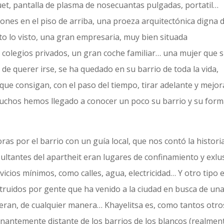
uet, pantalla de plasma de nosecuantas pulgadas, portatil…
ones en el piso de arriba, una proeza arquitectónica digna 
sto lo visto, una gran empresaria, muy bien situada
colegios privados, un gran coche familiar… una mujer que 
 de querer irse, se ha quedado en su barrio de toda la vida,
e consigan, con el paso del tiempo, tirar adelante y mejor
muchos hemos llegado a conocer un poco su barrio y su for
s por el barrio con un guía local, que nos contó la historia
ultantes del apartheit eran lugares de confinamiento y exlu
rvicios mínimos, como calles, agua, electricidad… Y otro tipo 
truidos por gente que ha venido a la ciudad en busca de un
eran, de cualquier manera… Khayelitsa es, como tantos otro
gnantemente distante de los barrios de los blancos (realmen