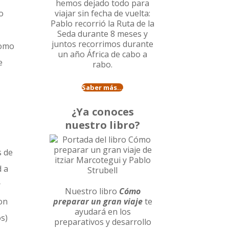
hemos dejado todo para
o
viajar sin fecha de vuelta:
Pablo recorrió la
Ruta de la
Seda durante 8 meses
y
juntos recorrimos durante
como
un año
África de cabo a
e
rabo
.
Saber más...
¿Ya conoces
nuestro libro?
s de
d a
r
Nuestro libro
Cómo
ron
preparar un gran viaje
te
ayudará en los
os)
preparativos y desarrollo