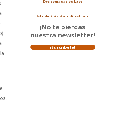
Dos semanas en Laos
s
a
Isla de Shikoku e Hiroshima
o
¡No te pierdas
o)
nuestra newsletter!
a
¡Suscríbete!
la
le
os.
s