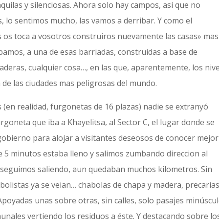
uilas y silenciosas. Ahora solo hay campos, asi que no
is, lo sentimos mucho, las vamos a derribar. Y como el
 os toca a vosotros construiros nuevamente las casas» mas
 ibamos, a una de esas barriadas, construidas a base de
aderas, cualquier cosa…, en las que, aparentemente, los niv
a de las ciudades mas peligrosas del mundo.
os (en realidad, furgonetas de 16 plazas) nadie se extranyó
oneta que iba a Khayelitsa, al Sector C, el lugar donde se
obierno para alojar a visitantes deseosos de conocer mejor
e 5 minutos estaba lleno y salimos zumbando direccion al
ío seguimos saliendo, aun quedaban muchos kilometros. Sin
listas ya se veian… chabolas de chapa y madera, precarias
 Apoyadas unas sobre otras, sin calles, solo pasajes minúscu
munales vertiendo los residuos a éste. Y destacando sobre lo