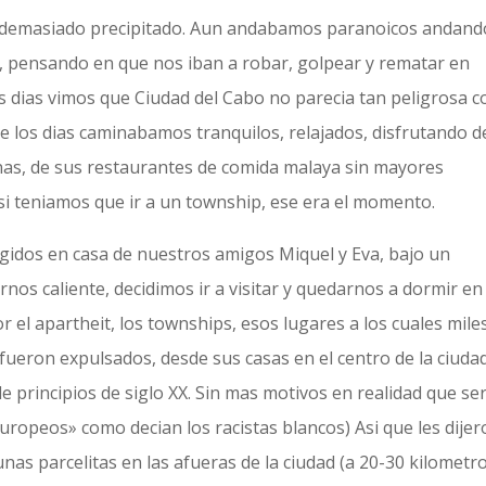
do demasiado precipitado. Aun andabamos paranoicos andand
do, pensando en que nos iban a robar, golpear y rematar en
os dias vimos que Ciudad del Cabo no parecia tan peligrosa 
e los dias caminabamos tranquilos, relajados, disfrutando d
canas, de sus restaurantes de comida malaya sin mayores
i teniamos que ir a un township, ese era el momento.
egidos en casa de nuestros amigos Miquel y Eva, bajo un
nos caliente, decidimos ir a visitar y quedarnos a dormir en
 el apartheit, los townships, esos lugares a los cuales mile
 fueron expulsados, desde sus casas en el centro de la ciuda
de principios de siglo XX. Sin mas motivos en realidad que se
ropeos» como decian los racistas blancos) Asi que les dije
nas parcelitas en las afueras de la ciudad (a 20-30 kilometr