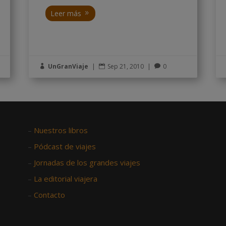
Leer más
UnGranViaje
|
Sep 21, 2010
|
0



–
Nuestros libros
–
Pódcast de viajes
–
Jornadas de los grandes viajes
–
La editorial viajera
–
Contacto