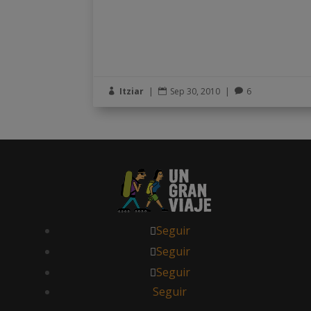
Itziar
|
Sep 30, 2010
|
6



Seguir
Seguir
Seguir
Seguir