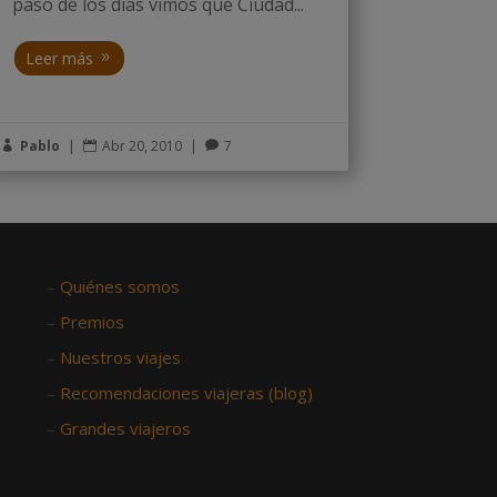
paso de los dias vimos que Ciudad...
Leer más
Pablo
|
Abr 20, 2010
|
7



–
Quiénes somos
–
Premios
–
Nuestros viajes
–
Recomendaciones viajeras (blog)
–
Grandes viajeros