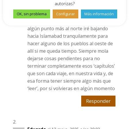
autorizas?
Que gran aventura y cuanta hospitalidad
del pueblo pakistaní . Creo que no
OK, sin problema
Configurar
Más información
llegaré tan al Oeste y desde Passu o
algún punto más al norte iré bajando
hacia Islamabad tranquilamente para
hacer alguno de los pueblos al oeste de
allí si me queda tiempo. Siempre mola
dejarse cosas pendientes para no
terminar completamente esos ‘capítulos’
que son cada viaje, en nuestra vida y, de
esa forma tener siempre algo más que
‘leer’, por si volvieras en algún momento
Responder