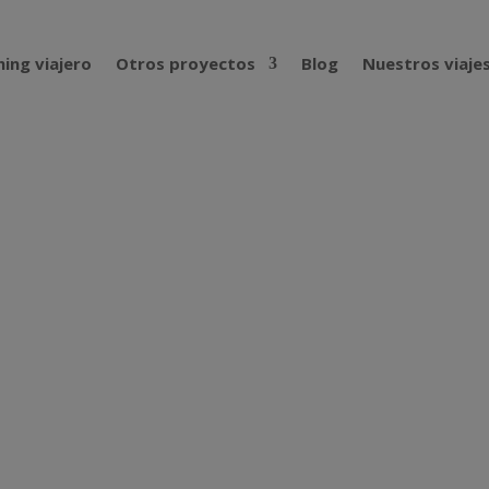
ing viajero
Otros proyectos
Blog
Nuestros viaje
dental: 20.000 km con Edgar Gonzál
r gran viaje en moto el 4 de agosto de 2024. Durante más 
, Guinea y Sierra Leona, antes de regresar por la misma rut