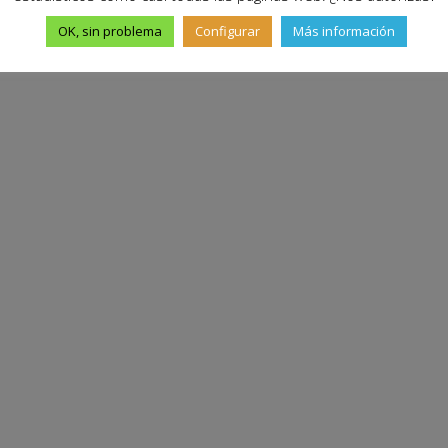
OK, sin problema
Configurar
Más información
te Medio desde 2019, con Paula Bel
vida y viajar sin límite de tiempo, explorando Oriente Próxi
n por hacerlo y su proyecto de guiar grupos en Omán, Irak o 

América en moto de 150cc, con Gin