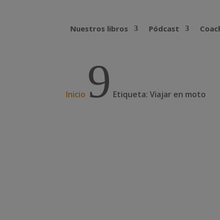
Nuestros libros
Pódcast
Coach
9
Inicio
Etiqueta: Viajar en moto
En moto por África Occi
Edgar González Corral emprendió su prime
Mauritania, Senegal, Gambia, Guinea-Bisáu