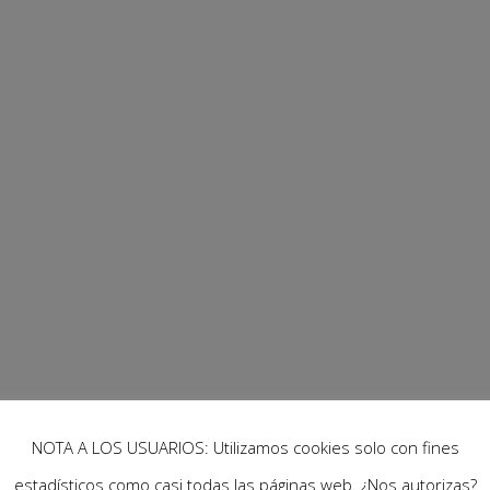
l mundo en moto, con Walter Astra
do en moto en mayo de 2015, en un proyecto personal que 
El viaje ha llevado a Walter a recorrer más de 200.000 kilómet

NOTA A LOS USUARIOS: Utilizamos cookies solo con fines
estadísticos como casi todas las páginas web. ¿Nos autorizas?