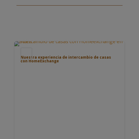
Blog
Bl
Nuestra experiencia de intercambio de casas
con HomeExchange
Pue