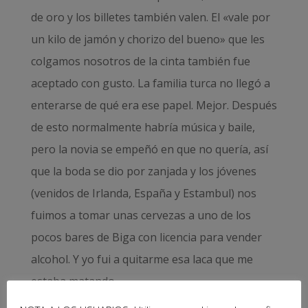
de oro y los billetes también valen. El «vale por
un kilo de jamón y chorizo del bueno» que les
colgamos nosotros de la cinta también fue
aceptado con gusto. La familia turca no llegó a
enterarse de qué era ese papel. Mejor. Después
de esto normalmente habría música y baile,
pero la novia se empeñó en que no quería, así
que la boda se dio por zanjada y los jóvenes
(venidos de Irlanda, España y Estambul) nos
fuimos a tomar unas cervezas a uno de los
pocos bares de Biga con licencia para vender
alcohol. Y yo fui a quitarme esa laca que me
estaba matando.