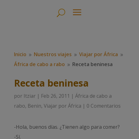
Inicio
Nuestros viajes
Viajar por África
9
9
9
África de cabo a rabo
Receta beninesa
9
Receta beninesa
por
Itziar
|
Feb 26, 2011
|
África de cabo a
rabo
,
Benin
,
Viajar por África
|
0 Comentarios
-Hola, buenos días. ¿Tienen algo para comer?
-Sí.