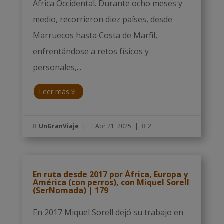
África Occidental. Durante ocho meses y
medio, recorrieron diez países, desde
Marruecos hasta Costa de Marfil,
enfrentándose a retos físicos y
personales,...
Leer más
UnGranViaje
|
Abr 21, 2025
|
2



En ruta desde 2017 por África, Europa y
América (con perros), con Miquel Sorell
(SerNomada) | 179
En 2017 Miquel Sorell dejó su trabajo en