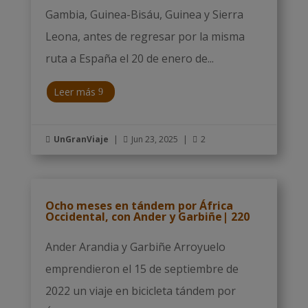
Gambia, Guinea-Bisáu, Guinea y Sierra
Leona, antes de regresar por la misma
ruta a España el 20 de enero de...
Leer más
UnGranViaje
|
Jun 23, 2025
|
2



Ocho meses en tándem por África
Occidental, con Ander y Garbiñe| 220
Ander Arandia y Garbiñe Arroyuelo
emprendieron el 15 de septiembre de
2022 un viaje en bicicleta tándem por