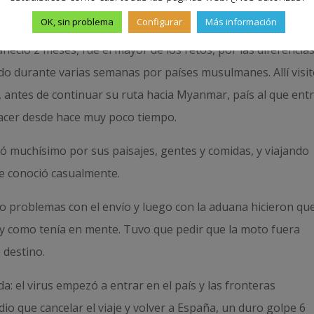
OK, sin problema
Configurar
Más información
aneció 2 meses, fue el mayor de los retos, por las diferencia
do durante varias semanas por países musulmanes. Allí visi
 antes de continuar su ruta hacia Myanmar, país al que ent
 hacer desde hace muy poco tiempo.
utó muchísimo por sus paisajes, gentes y comidas, y viajando
e conoció casualmente.
o problemas con el envío y luego con la aduana hicieron qu
l y como tenía en mente. Tuvo que pedir que la moto fuera
 destino.
a: el virus empezó a entrar en el país y las fronteras
o que cancelar el viaje y volver a España, un duro golpe 6