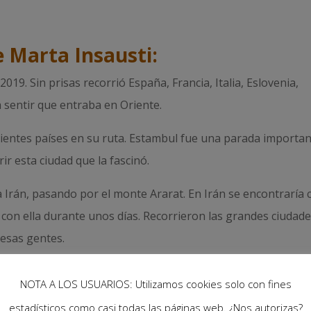
 Marta Insausti:
19. Sin prisas recorrió España, Francia, Italia, Eslovenia,
sentir que entraba en Oriente.
uientes países en su ruta. Estambul fue una parada importan
ir esta ciudad que la fascinó.
a Irán, pasando por el monte Ararat. En Irán se encontraría 
e con ella durante unos días. Recorrieron las grandes ciudad
 esas gentes.
el que tuvo que ir escoltada por la policía por toda la provinc
NOTA A LOS USUARIOS: Utilizamos cookies solo con fines
ra protegerla de posibles ataques.
estadísticos como casi todas las páginas web. ¿Nos autorizas?