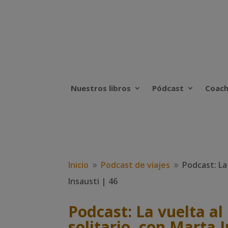
Nuestros libros
Pódcast
Coach
Inicio
Podcast de viajes
Podcast: La
9
9
Insausti | 46
Podcast: La vuelta al
solitario, con Marta I