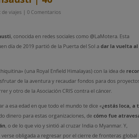
 de viajes
|
0 Comentarios
austi
, conocida en redes sociales como @LaMotera. Esta
en día de 2019 partió de la Puerta del Sol a
dar la vuelta al
chiquitina» (una Royal Enfield Himalayas) con la idea de
reco
isfrutar de la aventura y recaudar fondos para dos proyecto
rer y otro de la Asociación CRIS contra el cáncer.
ar a esa edad en que todo el mundo te dice «
¿estás loca, a 
do dinero para estas organizaciones, de
cómo fue atraves
án
, o de lo que vio y sintió al cruzar India o Myanmar. Y,
 verse obligada a regresar por el cierre de fronteras global