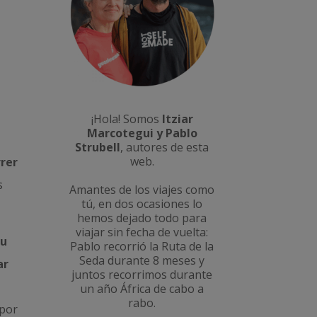
¡Hola! Somos
Itziar
Marcotegui y Pablo
Strubell
, autores de esta
web.
rrer
s
Amantes de los viajes como
tú, en dos ocasiones lo
hemos dejado todo para
viajar sin fecha de vuelta:
tu
Pablo recorrió la
Ruta de la
Seda durante 8 meses
y
ar
juntos recorrimos durante
un año
África de cabo a
rabo
.
 por