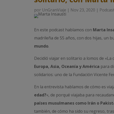
por
UnGranViaje
|
Nov 23, 2020
|
Podcast
En este podcast hablamos con
Marta Ins
madrileña de 55 años, con dos hijas, un bu
mundo
.
Decidió viajar en solitario a lomos de «La 
Europa, Asia, Oceanía y América
para d
solidarios: uno de la Fundación Vicente Fer
En la entrevista hablamos de cómo es viaj
edad?
«, de porqué viajaba para recaudan
países musulmanes como Irán o Pakist
también, de cómo ha sido su regreso, tras