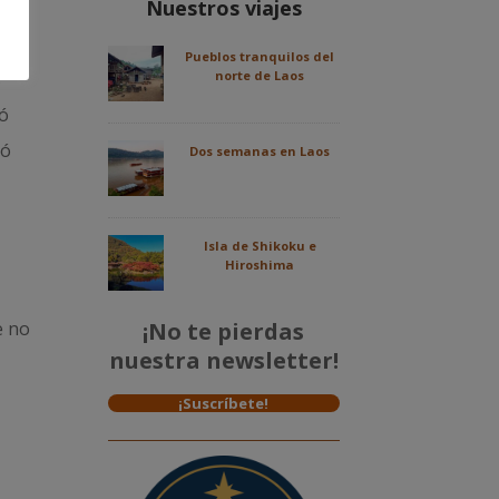
Nuestros viajes
Pueblos tranquilos del
s
norte de Laos
tó
ró
Dos semanas en Laos
Isla de Shikoku e
Hiroshima
e no
¡No te pierdas
nuestra newsletter!
¡Suscríbete!