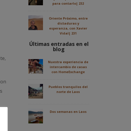
para contarlo| 232
Oriente Próximo, entre
dictaduras y
esperanza, con Xavier
Vidal| 231
Últimas entradas en el
blog
te,
Nuestra experiencia de
intercambio de casas
con HomeExchange
con
Pueblos tranquilos del
es
norte de Laos
Dos semanas en Laos
ia