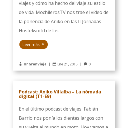
viajes y cómo ha hecho del viaje su estilo
de vida. MochilerosTV nos trae el vídeo de
la ponencia de Aniko en las II Jornadas
Hostelworld de los...
Leer más
UnGranViaje
|
Ene 21, 2015
|
0



Podcast: Aniko Villalba – La nómada
digital (T1-E9)
En el último podcast de viajes, Fabián
Barrio nos ponía los dientes largos con
su vuelta al mundo en moto. Hoy vamos a