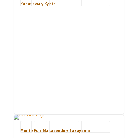
Blog
Japón
Nuestros viajes
Viajar por Asia
Kanazawa y Kyoto
Blog
Japón
Nuestros viajes
Viajar por Asia
Monte Fuji, Nakasendo y Takayama