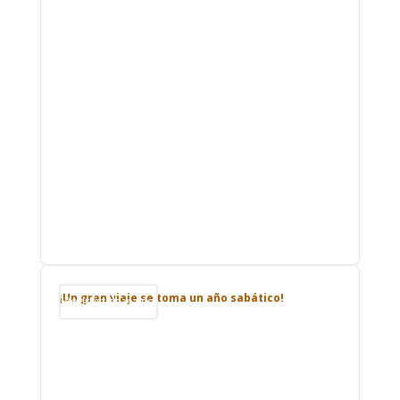
¡Un gran viaje se toma un año sabático!
Podcast de viajes