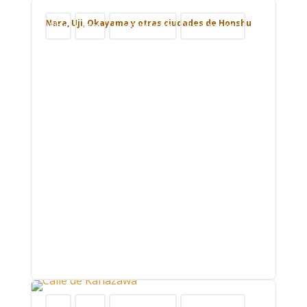
Nara, Uji, Okayama y otras ciudades de Honshu
Blog
Japón
Nuestros viajes
Viajar por Asia