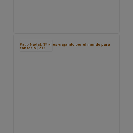
Paco Nadal: 35 años viajando por el mundo para
Podcast de viajes
contarlo| 232