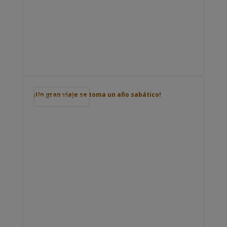
¡Un gran viaje se toma un año sabático!
Podcast de viajes