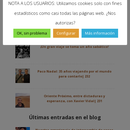
mantener vivo este proyecto.
NOTA A LOS USUARIOS: Utilizamos cookies solo con fines
¡Consigue el tuyo!
estadísticos como casi todas las páginas web. ¿Nos
autorizas?
Últimos podcasts de viajes
OK, sin problema
Configurar
Más información
¡Un gran viaje se toma un año sabático!
Paco Nadal: 35 años viajando por el mundo
para contarlo| 232
Oriente Próximo, entre dictaduras y
esperanza, con Xavier Vidal| 231
Últimas entradas en el blog
Nuestra experiencia de intercambio de casas