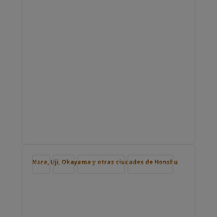
Nara, Uji, Okayama y otras ciudades de Honshu
Blog
Japón
Nuestros viajes
Viajar por Asia