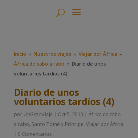
Inicio
Nuestros viajes
Viajar por África
9
9
9
África de cabo a rabo
Diario de unos
9
voluntarios tardíos (4)
Diario de unos
voluntarios tardíos (4)
por
UnGranViaje
|
Oct 5, 2010
|
África de cabo
a rabo
,
Santo Tomé y Príncipe
,
Viajar por África
|
0 Comentarios