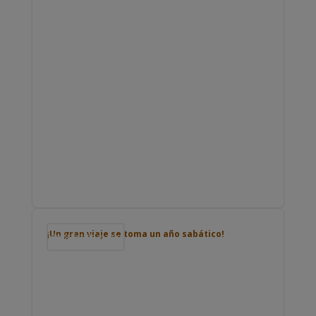
¡Un gran viaje se toma un año sabático!
Podcast de viajes