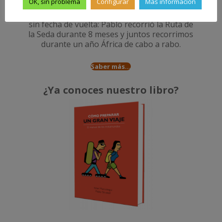
OK, sin problema
Configurar
Más información
Amantes de los viajes como tú, en dos
ocasiones lo hemos dejado todo para viajar
sin fecha de vuelta: Pablo recorrió la
Ruta de
la Seda durante 8 meses
y juntos recorrimos
durante un año
África de cabo a rabo
.
Saber más...
¿Ya conoces nuestro libro?