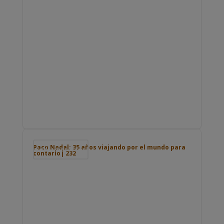
Paco Nadal: 35 años viajando por el mundo para
Podcast de viajes
contarlo| 232