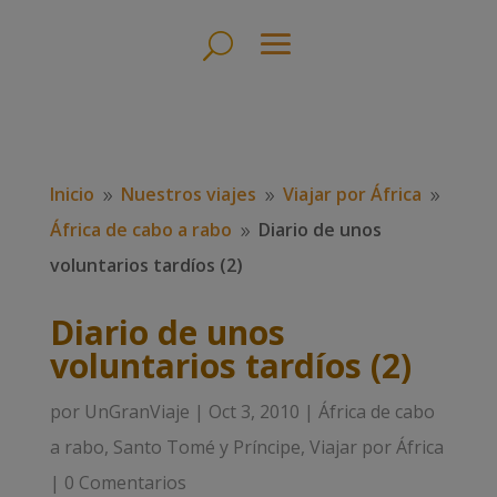
Inicio
Nuestros viajes
Viajar por África
9
9
9
África de cabo a rabo
Diario de unos
9
voluntarios tardíos (2)
Diario de unos
voluntarios tardíos (2)
por
UnGranViaje
|
Oct 3, 2010
|
África de cabo
a rabo
,
Santo Tomé y Príncipe
,
Viajar por África
|
0 Comentarios