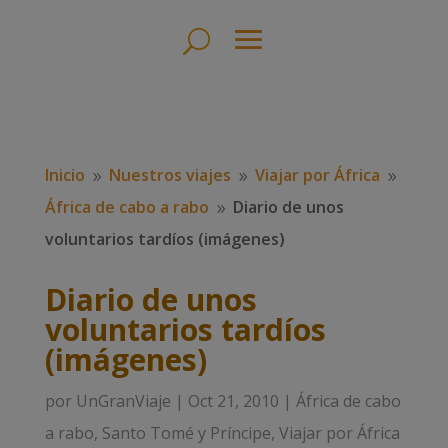
Inicio
Nuestros viajes
Viajar por África
9
9
9
África de cabo a rabo
Diario de unos
9
voluntarios tardíos (imágenes)
Diario de unos
voluntarios tardíos
(imágenes)
por
UnGranViaje
|
Oct 21, 2010
|
África de cabo
a rabo
,
Santo Tomé y Príncipe
,
Viajar por África