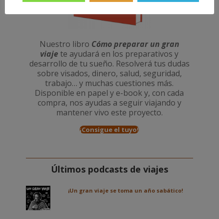
Nuestro libro
Cómo preparar un gran
viaje
te ayudará en los preparativos y
desarrollo de tu sueño. Resolverá tus dudas
sobre visados, dinero, salud, seguridad,
trabajo… y muchas cuestiones más.
Disponible en papel y e-book y, con cada
compra, nos ayudas a seguir viajando y
mantener vivo este proyecto.
¡Consigue el tuyo!
Últimos podcasts de viajes
¡Un gran viaje se toma un año sabático!