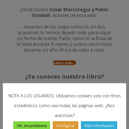
¡Hola! Somos
Itziar Marcotegui y Pablo
Strubell
, autores de esta web.
Amantes de los viajes como tú, en dos
ocasiones lo hemos dejado todo para viajar
sin fecha de vuelta: Pablo recorrió la
Ruta de
la Seda durante 8 meses
y juntos recorrimos
durante un año
África de cabo a rabo
.
Saber más...
¿Ya conoces nuestro libro?
NOTA A LOS USUARIOS: Utilizamos cookies solo con fines
estadísticos como casi todas las páginas web. ¿Nos
autorizas?
OK, sin problema
Configurar
Más información