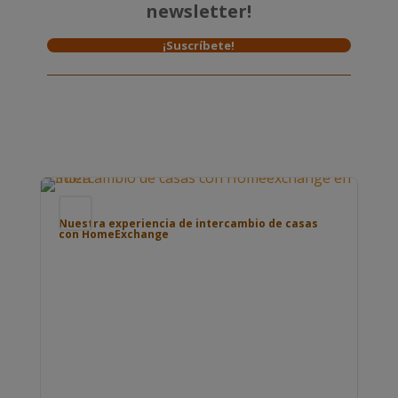
newsletter!
¡Suscríbete!
Blog
Bl
Nuestra experiencia de intercambio de casas
con HomeExchange
Pue