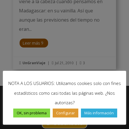
viene a la cabeza cuando pensamos en
Madagascar: en su vainilla. Así que
aunque las previsiones del tiempo no
eran...
Leer más
UnGranViaje
|
Jul 21, 2010
|
3



NOTA A LOS USUARIOS: Utilizamos cookies solo con fines
estadísticos como casi todas las páginas web. ¿Nos
autorizas?
No te pierdas ninguna novedad de Un Gran Viaje
OK, sin problema
Configurar
Más información
Suscríbete