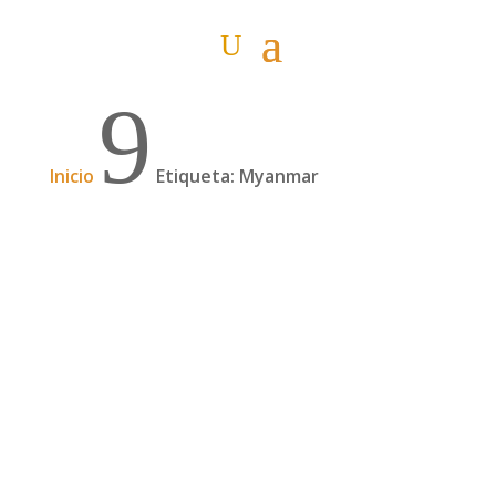
9
Inicio
Etiqueta: Myanmar
Carta desde el exilio
Escrita por Anna Gasulla (lagasulla@yahoo.es)
Otra vez de cara a la pared. Éste es mi segundo
y último escrito en Myanmar, que os mandaré
mañana o en unos días desde Tailandia. El
atraso tecnológico, de entre otros muchos, la
censura y el pertenecer a Yahoo me han...