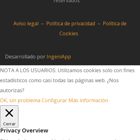
reservados.
Aviso legal
–
Política de privacidad
–
Política de
Cookies
Desarrollado por
IngeniApp
NOTA A LOS USUARIOS: Utilizamos cookies solo con fines
estadísticos como casi todas las páginas web. ¿Nos
autorizas?
OK, sin problema
Configurar
Más información
Cerrar
Privacy Overview