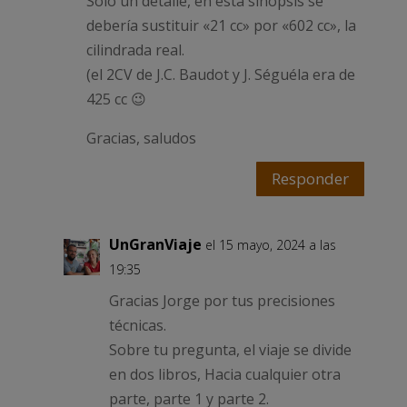
Solo un detalle, en esta sinopsis se
debería sustituir «21 cc» por «602 cc», la
cilindrada real.
(el 2CV de J.C. Baudot y J. Séguéla era de
425 cc 😉
Gracias, saludos
Responder
UnGranViaje
el 15 mayo, 2024 a las
19:35
Gracias Jorge por tus precisiones
técnicas.
Sobre tu pregunta, el viaje se divide
en dos libros, Hacia cualquier otra
parte, parte 1 y parte 2.