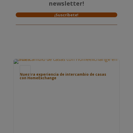
newsletter!
¡Suscríbete!
Blog
Bl
Nuestra experiencia de intercambio de casas
con HomeExchange
Pue