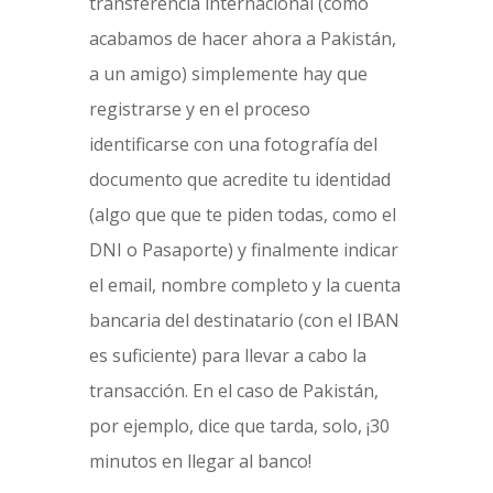
transferencia internacional (como
acabamos de hacer ahora a Pakistán,
a un amigo) simplemente hay que
registrarse y en el proceso
identificarse con una fotografía del
documento que acredite tu identidad
(algo que que te piden todas, como el
DNI o Pasaporte) y finalmente indicar
el email, nombre completo y la cuenta
bancaria del destinatario (con el IBAN
es suficiente) para llevar a cabo la
transacción. En el caso de Pakistán,
por ejemplo, dice que tarda, solo, ¡30
NOTA A LOS USUARIOS: Utilizamos cookies solo con
minutos en llegar al banco!
fines estadísticos como casi todas las páginas web.