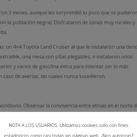
saron 3 meses, aunque les sorprendió lo poco que se pudiero
 con la población negra). Disfrutaron de zonas muy rurales y
ita.
s: un 4×4 Toyota Land Cruiser al que le instalaron una tien
extraíble, una mesa con sillas plegables, e instalaron unos
erior y varios de gasolina extra para intentar ser lo más
n caso de averías, las cuales nunca sucedieron.
monótono. Observar la convivencia entre etnias en el norte d
te, entraron en Botsuana, por el Caprivi y, por último, llega
da crisis económica.
NOTA A LOS USUARIOS: Utilizamos cookies solo con fines
estadísticos como casi todas las páginas web. ¿Nos autorizas?