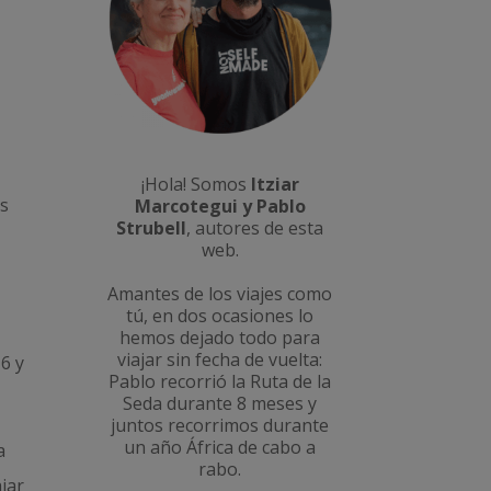
¡Hola! Somos
Itziar
es
Marcotegui y Pablo
Strubell
, autores de esta
web.
Amantes de los viajes como
tú, en dos ocasiones lo
hemos dejado todo para
viajar sin fecha de vuelta:
6 y
Pablo recorrió la
Ruta de la
Seda durante 8 meses
y
juntos recorrimos durante
un año
África de cabo a
a
rabo
.
jar