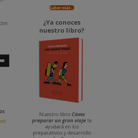
Saber más...
¿Ya conoces
 con
nuestro libro?
za
s
a
a/abajo
ps
Nuestro libro
Cómo
preparar un gran viaje
te
ket
ayudará en los
ntar
preparativos y desarrollo