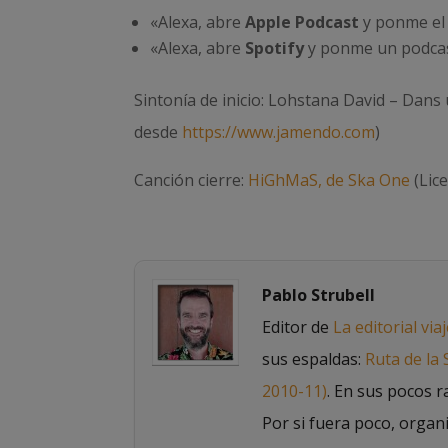
«Alexa, abre
Apple Podcast
y ponme el 
«Alexa, abre
Spotify
y ponme un podcas
Sintonía de inicio: Lohstana David – Dans
desde
https://www.jamendo.com
)
Canción cierre:
HiGhMaS, de Ska One
(Lic
Pablo Strubell
Editor de
La editorial via
sus espaldas:
Ruta de la
2010-11)
. En sus pocos r
Por si fuera poco, organ