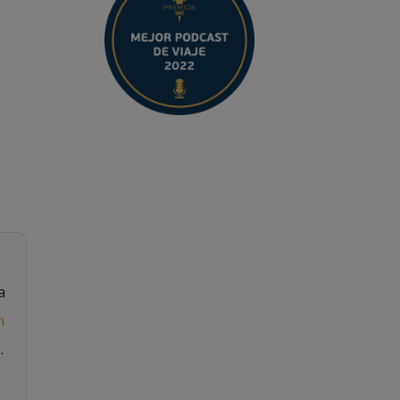
a
n
r
.