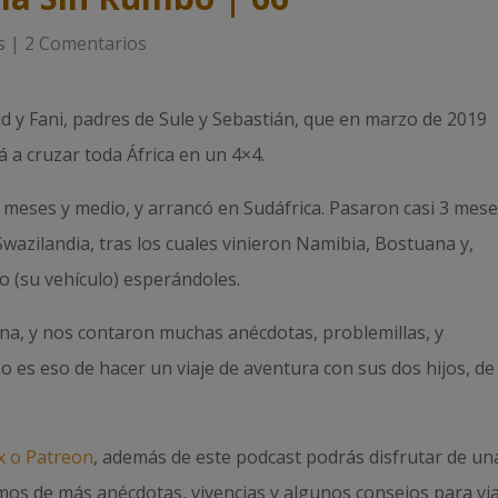
s
|
2 Comentarios
 y Fani, padres de Sule y Sebastián, que en marzo de 2019
á a cruzar toda África en un 4×4.
 meses y medio, y arrancó en Sudáfrica. Pasaron casi 3 mes
Swazilandia, tras los cuales vinieron Namibia, Bostuana y,
o (su vehículo) esperándoles.
na, y nos contaron muchas anécdotas, problemillas, y
es eso de hacer un viaje de aventura con sus dos hijos, de 
ox o Patreon
, además de este podcast podrás disfrutar de un
amos de más anécdotas, vivencias y algunos consejos para via