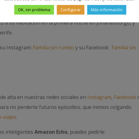
erentes momentos del podcast, son los contactos y encuentr
OK, sin problema
Configurar
Más información
parques naturales. También nos cuentan algunos accidentes
to a su habitación en la primera noche en Johanesburgo, y
erife.
a su Instagram:
Familia sin rumbo
y su Facebook:
Familia sin
e de alta en nuestras redes sociales en
Instagram
,
Facebook
 para no perderte futuros episodios, que iremos colgando
-viajes
.
es inteligentes
Amazon Echo
, puedes pedirle: